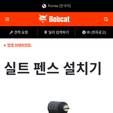
Korea (한국어)
견적 요청
딜러 찾기
견적 요청
딜러 검색하기
IR (전자공고)
밥캣 어태치먼트
실트 펜스 설치기