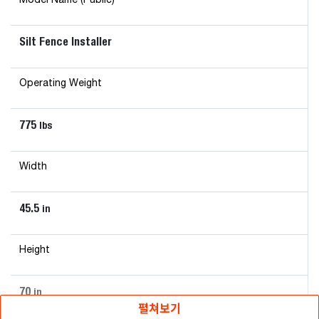
Model Name (Public)
Silt Fence Installer
Operating Weight
775
lbs
Width
45.5
in
Height
70
in
펼쳐보기