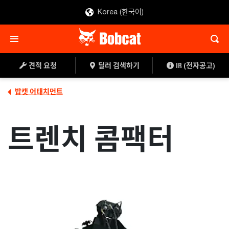
Korea (한국어)
견적 요청
딜러 찾기
견적 요청
딜러 검색하기
IR (전자공고)
밥캣 어태치먼트
트렌치 콤팩터