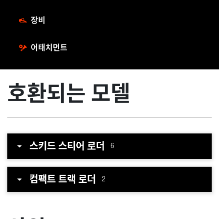
장비
어태치먼트
호환되는 모델
스키드 스티어 로더
6
컴팩트 트랙 로더
2