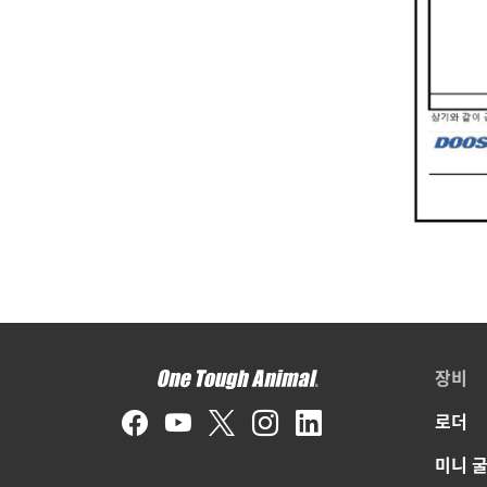
장비
로더
미니 