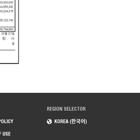
REGION SELECTOR
POLICY
KOREA (한국어)
F USE