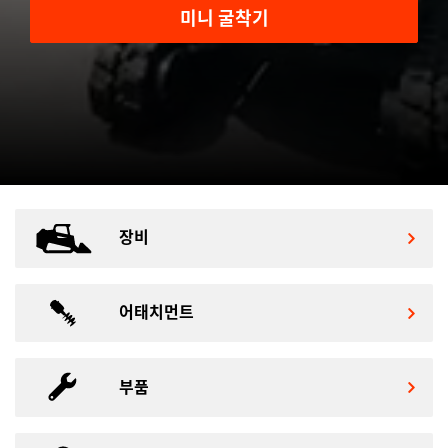
미니 굴착기
장비
어태치먼트
부품