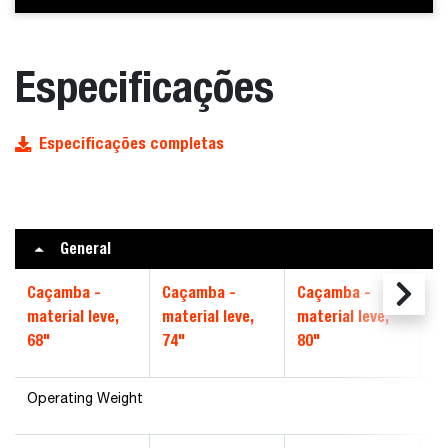
Especificações
Especificações completas
General
Caçamba -
Caçamba -
Caçamba -
C
material leve,
material leve,
material leve,
ma
68"
74"
80"
86
Operating Weight