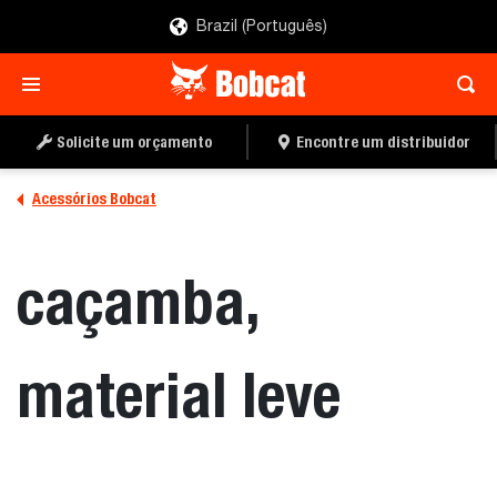
Brazil (Português)
ENCONTRE UM
PEÇA UMA COTAÇÃO
DISTRIBUIDOR
Solicite um orçamento
Encontre um distribuidor
Acessórios Bobcat
caçamba,
material leve