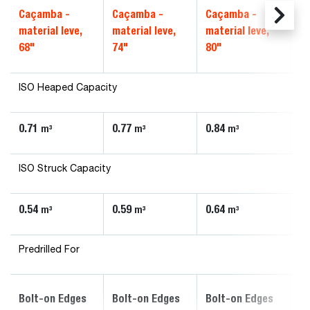
Caçamba -
Caçamba -
Caçamba -
C
material leve,
material leve,
material leve,
ma
68"
74"
80"
86
ISO Heaped Capacity
0.71
0.77
0.84
0.
m³
m³
m³
ISO Struck Capacity
0.54
0.59
0.64
0.
m³
m³
m³
Predrilled For
Bolt-on Edges
Bolt-on Edges
Bolt-on Edges
Bo