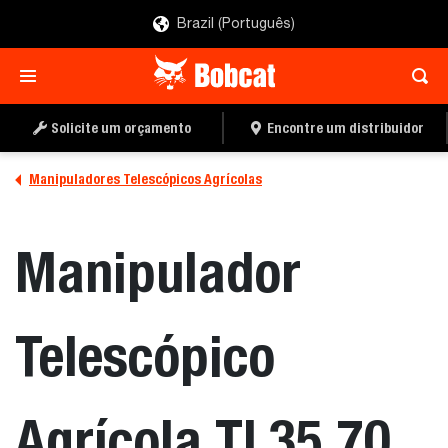
Brazil (Português)
SOLICITE UM
ENCONTRE UMA
ORÇAMENTO
CONCESSIONÁRIA
Solicite um orçamento
Encontre um distribuidor
Manipuladores Telescópicos Agrícolas
Manipulador
Telescópico
Agrícola TL35.70