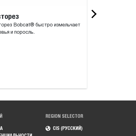
сторез
Роторный из
торез Bobcat® быстро измельчает
Роторный измель
вья и поросль.
инструмент, сост
барабана с полн
высокомоментным
двигателем.
Й
REGION SELECTOR
А
CIS (РУССКИЙ)
ЕНЦИАЛЬНОСТИ