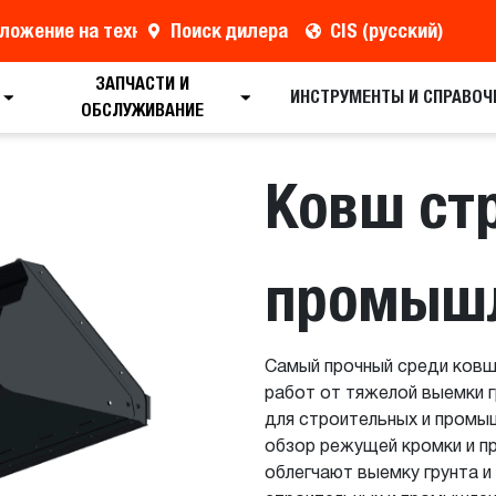
ложение на технику
Поиск дилера
CIS (русский)
ЗАПЧАСТИ И
Поиск дилера
Полные характеристики
Рез
ИНСТРУМЕНТЫ И СПРАВОЧ
ОБСЛУЖИВАНИЕ
Ковш ст
промыш
Самый прочный среди ковш
работ от тяжелой выемки 
для строительных и промы
обзор режущей кромки и п
облегчают выемку грунта и