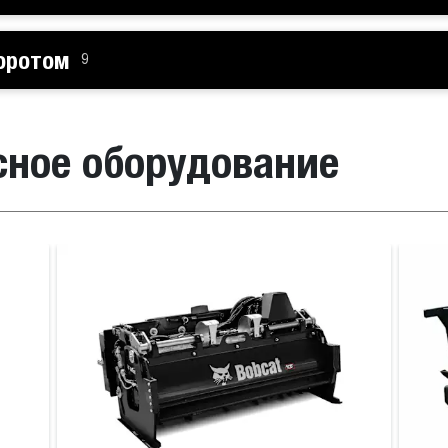
оротом
9
сное оборудование