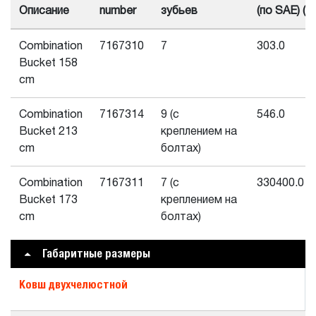
Описание
number
зубьев
(по SAE) (L)
Combination
7167310
7
303.0
Bucket 158
cm
Combination
7167314
9 (с
546.0
Bucket 213
креплением на
cm
болтах)
Combination
7167311
7 (с
330400.0
Bucket 173
креплением на
cm
болтах)
Габаритные размеры
Ковш двухчелюстной