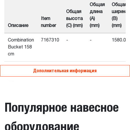
Общая
Общая
Общая
длина
ширина
Item
высота
(A)
(B)
Описание
number
(C) (mm)
(mm)
(mm)
Combination
7167310
-
-
1580.0
Bucket 158
cm
Combination
7167314
853.0
987.0
2130.0
Дополнительная информация
Bucket 213
cm
Combination
7167311
719.0
879.0
1730.0
Популярное навесное
Bucket 173
cm
оборудование
Массовые характеристики