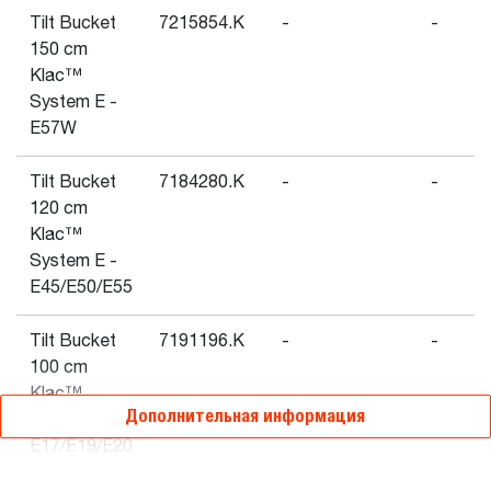
Tilt Bucket
7215854.K
-
-
150 cm
Klac™
System E -
E57W
Tilt Bucket
7184280.K
-
-
120 cm
Klac™
System E -
E45/E50/E55
Tilt Bucket
7191196.K
-
-
100 cm
Klac™
Дополнительная информация
System C -
E17/E19/E20