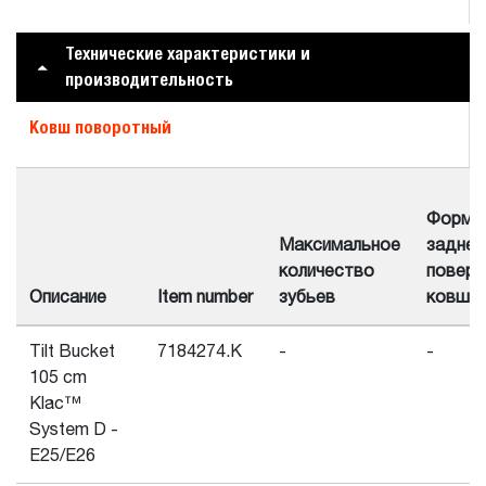
Технические характеристики и
производительность
Ковш поворотный
Форма
Максимальное
задней
количество
поверх
Описание
Item number
зубьев
ковша
Tilt Bucket
7184274.K
-
-
105 cm
Klac™
System D -
E25/E26