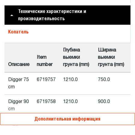
Технические характеристики и
производительность
Копатель
Глубина
Ширина
Item
выемки
выемки
Описание
number
грунта (mm)
грунта (mm)
Digger 75
6719757
1210.0
750.0
cm
Digger 90
6719758
1210.0
900.0
cm
Дополнительная информация
Digger 65
6719756
1210.0
65.0
cm