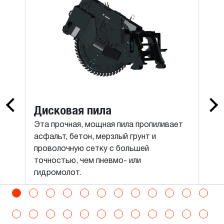
Высота
1000
мм
Вместимость с «шапкой»
Дисковая пила
1000
л
Эта прочная, мощная пила пропиливает
асфальт, бетон, мерзлый грунт и
Масса
проволочную сетку с большей
точностью, чем пневмо- или
798
кг
гидромолот.
Длина