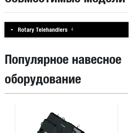
Rotary Telehandlers
4
Популярное навесное
оборудование
я щетка
Шнековый 