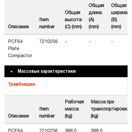
Общая
Общая
Общая
длина
ширина
Item
высота
(A)
(B)
Описание
number
(C) (mm)
(mm)
(mm)
PCF64
7210256
-
-
-
Plate
Compactor
Массовые характеристики
Трамбовщик
Рабочая
Масса при
Item
масса
транспортировке
Описание
number
(kg)
(kg)
PCF64
7210256
388.0
388.0