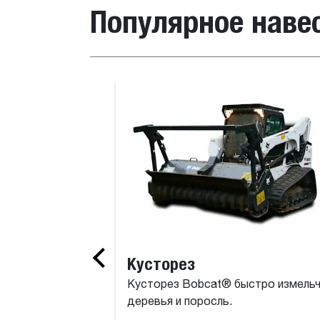
Популярное наве
ых условий эксплуатации
Ковш экскаваторный для стандартных услов
Кусторез
Кусторез Bobcat® быстро измель
деревья и поросль.