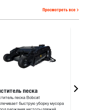
Просмотреть все
иститель песка
Грейдер
ститель песка Bobcat
С помощью этого
спечивает быструю уборку мусора
оборудования по
 поддержания чистоты пляжей.
можно превратит