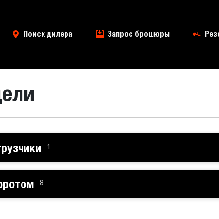
Поиск дилера
Запрос брошюры
Рез
дели
грузчики
1
оротом
8