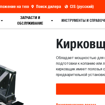
ложение на технику
Поиск дилера
CIS (русский)
ЗАПЧАСТИ И
Поиск дилера
Запрос брошюры
Резерв
ИНСТРУМЕНТЫ И СПРАВОЧ
ОБСЛУЖИВАНИЕ
Кирков
Обладает мощностью для п
подготовки к копанию или
кирковщик имеет полозья с
предварительной установки
Резервирование показа