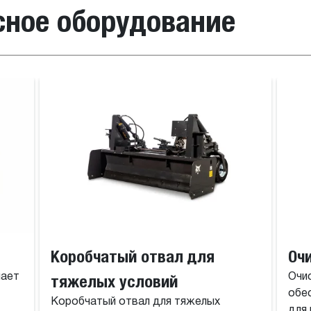
сное оборудование
ий эксплуатации
Коробчатый отвал для
Оч
чает
тяжелых условий
Очи
обе
Коробчатый отвал для тяжелых
для