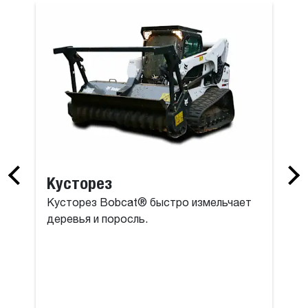
онтального бурения
Коробчатый
Кусторез
Кусторез Bobcat® быстро измельчает
деревья и поросль.