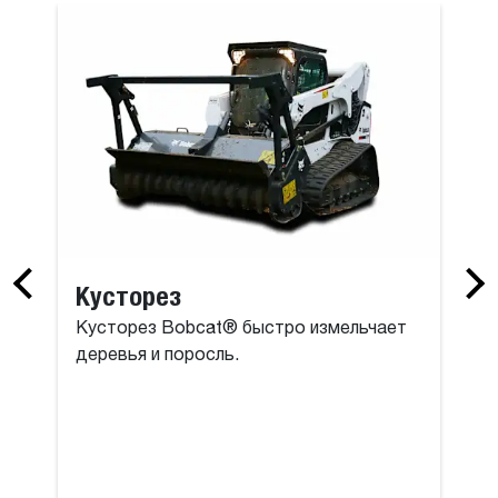
онтального бурения
Коробчатый
Кусторез
Кусторез Bobcat® быстро измельчает
деревья и поросль.