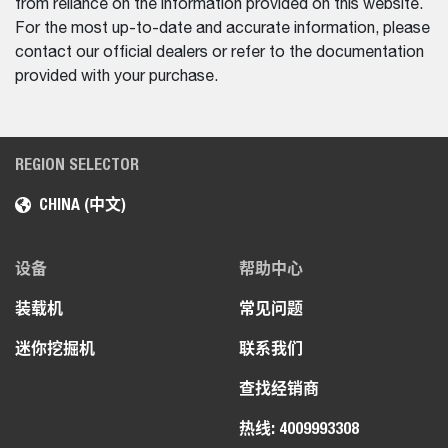
from reliance on the information provided on this website.
For the most up-to-date and accurate information, please
contact our official dealers or refer to the documentation
provided with your purchase.
REGION SELECTOR
CHINA (中文)
设备
帮助中心
装载机
常见问题
迷你挖掘机
联系我们
查找经销商
热线: 4009993308