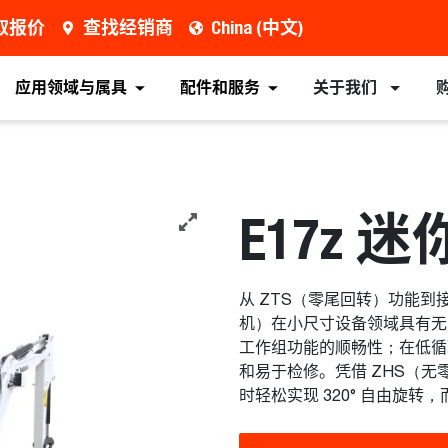
取报价
查找经销商
China (中文)
索取报价
查找经销商
设备
属具
应用领域与属具
配件和服务
关于我们
E17z 
从 ZTS（零尾回转）功能到接近
机）在小尺寸设备领域具有无
工作组功能的顺畅性；在低循
和易于检修。凭借 ZHS（无
时轻松实现 320° 自由旋