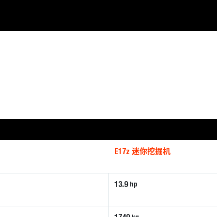
E17z 迷你挖掘机
13.9
hp