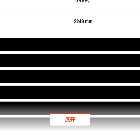
1749
kg
2249
mm
展开