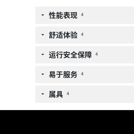
性能表现
4
舒适体验
4
运行安全保障
4
易于服务
4
属具
4