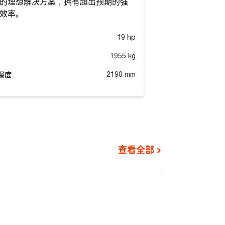
的理想解决方案，拥有超出预期的强
98cm 至 136c
效率。
能，随心打造。
马力
19 hp
重量
1955 kg
深度
挖掘深度
2190 mm
查看全部