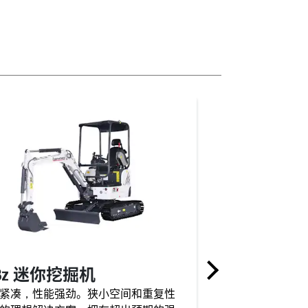
18z 迷你挖掘机
E20z 迷你挖
紧凑，性能强劲。狭小空间和重复性
山猫 E20z 挖掘