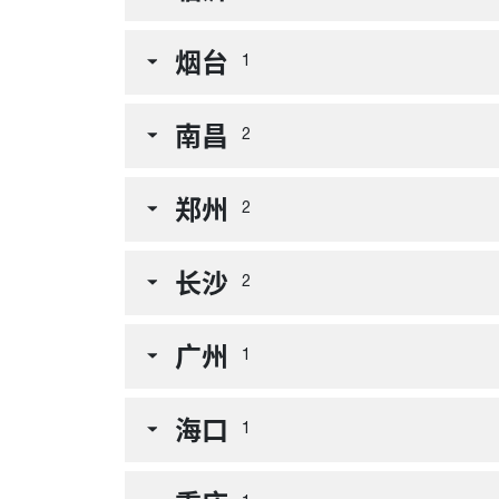
烟台
1
南昌
2
郑州
2
长沙
2
广州
1
海口
1