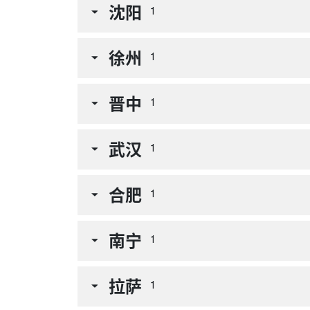
沈阳
1
徐州
1
晋中
1
武汉
1
合肥
1
南宁
1
拉萨
1