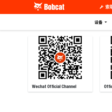
索
设备
Wechat Official Channel
Offi