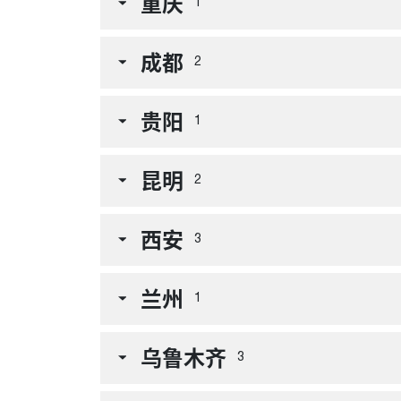
重庆
1
成都
2
贵阳
1
昆明
2
西安
3
兰州
1
乌鲁木齐
3