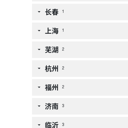
长春
1
上海
1
芜湖
2
杭州
2
福州
2
济南
3
临沂
3