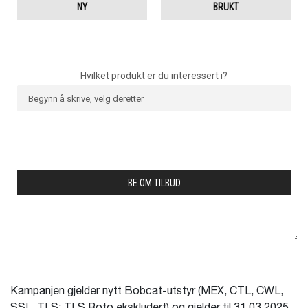
Kampanjen gjelder nytt Bobcat-utstyr (MEX, CTL, CWL,
SSL, TLS; TLS Roto ekskludert) og gjelder til 31.03.2025.