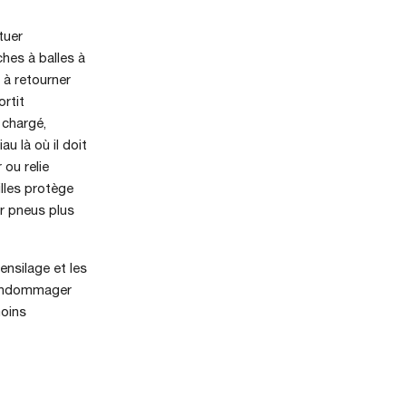
tuer
ches à balles à
 à retourner
rtit
 chargé,
u là où il doit
 ou relie
lles protège
r pneus plus
ensilage et les
 endommager
moins