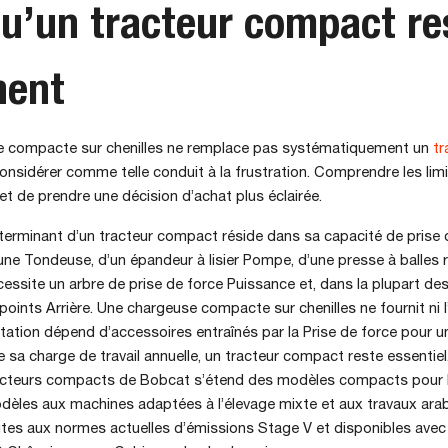
u’un tracteur compact re
nent
 compacte sur chenilles ne remplace pas systématiquement un
tr
considérer comme telle conduit à la frustration. Comprendre les li
 de prendre une décision d’achat plus éclairée.
terminant d’un tracteur compact réside dans sa capacité de prise 
d’une Tondeuse, d’un épandeur à lisier Pompe, d’une presse à balles
écessite un arbre de prise de force Puissance et, dans la plupart des
points Arrière. Une chargeuse compacte sur chenilles ne fournit ni l’u
itation dépend d’accessoires entraînés par la Prise de force pour u
de sa charge de travail annuelle, un tracteur compact reste essentiel
teurs compacts de Bobcat s’étend des modèles compacts pour l
dèles aux machines adaptées à l’élevage mixte et aux travaux arab
tes aux normes actuelles d’émissions Stage V et disponibles avec