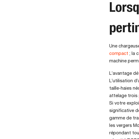
Lorsq
perti
Une chargeuse
compact
; la 
machine permet
L’avantage dé
L’utilisation 
taille-haies n
attelage trois 
Si votre explo
significative 
gamme de trac
les vergers Mo
répondant tou