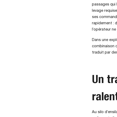
passages qui b
levage requise
ses commandes
rapidement : d
l’opérateur ne 
Dans une explo
combinaison d
traduit par de
Un tr
ralen
Au silo d’ensil