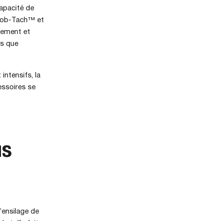
capacité de
 Bob-Tach™ et
lement et
ns que
intensifs, la
essoires se
us
l’ensilage de