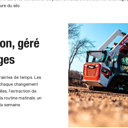
re du silo.
on, géré
ges
raintes de temps. Les
t chaque changement
les, l’extraction de
la routine matinale, un
la semaine.