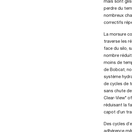
maïs sont glis
perdre du temp
nombreux char
correctifs rép
La morsure co
traverse les r
face du silo, 
nombre réduit
moins de temps
de Bobcat, n
système hydrau
de cycles de t
sans chute de 
Clear-View* of
réduisant la f
capot d’un tra
Des cycles d’e
adhérence mêm