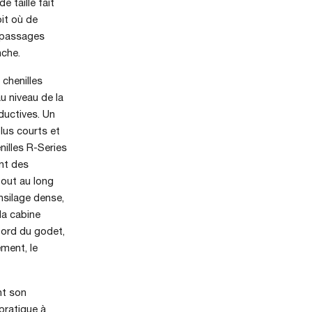
 taille fait
it où de
s passages
nche.
chenilles
u niveau de la
ductives. Un
lus courts et
nilles R-Series
ent des
tout au long
nsilage dense,
la cabine
 bord du godet,
ment, le
nt son
pratique à