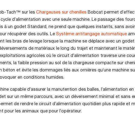
ob-Tach™ sur les
Chargeuses sur chenilles
Bobcat permet d’effec
du cycle d’alimentation avec une seule machine. Le passage des four
is à un godet Standard, ne prend que quelques instants, sans avoir
our récupérer des outils. Le
Système antitangage automatique
amo
nt les bras de levage lorsque la machine se déplace avec un godet
déversements de matériaux le long du trajet et maintenant le matéria
exploitations agricoles où le circuit d’alimentation traverse une cour
ments, la faible pression au sol de la chargeuse compacte sur cheni
n béton et évite les dommages liés aux ornières qu’une machine su
rovoquer en conditions humides.
ine capable d’assurer la manutention des balles, l’alimentation en 
det sur un même parcours, avec un déversement minimal et sans
permet de rendre le circuit d’alimentation quotidien plus rapide et 
nt pour les animaux que pour l’opérateur.