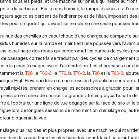
sants sous les pieds, et une machine sur pneus qui hésite au front de
s et du carburant. Par temps humide, la rampe d’accès est l’endro
geurs agricoles perdent de l’adhérence et de l’élan, imposant de
étés pour un godet qui devrait se remplir en une seule poussée fra
ntinue des chenilles en caoutchouc d’une chargeuse compacte sur 
ésidus humides sur la rampe et maintient une poussée vers l’avant a
sans le patinage des roues qui compromet les durées de cycles pro
 de passages correctifs se traduit par des cycles de chargement p
 à la pince à chaque cycle d’alimentation. Les chargeuses sur che
otamment la
T66
, la
T66-2
, la
T76
, la
T76-2
, la
T86
et la
T86-2
, ajout
lique High Flow qui délivrent une pression hydraulique constante 
ravail répétés, prenant en charge les accessoires à grappin pour l’e
pression en milieu de course. La grande vitre en polycarbonate de 
fre à l’opérateur une ligne de vue dégagée sur la face du silo et le
atigue lors de longues sessions de manutention d’ensilage où, autre
cteur bloquerait la vue.
nsilage plus rapides et plus propres, avec une machine qui maintie
e dans les conditions les plus humides, constituent un avantage 