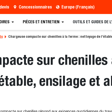
devis
Concessionnaires
Europe (Français)
OIRES
PIÈCES ET ENTRETIEN
OUTILS ET GUIDES DE 
ts
Chargeuse compacte sur chenilles à la ferme : nettoyage de l’étable
acte sur chenilles à
étable, ensilage et 
pacte sur chenilles répond aux exigences quotidiennes du travail 