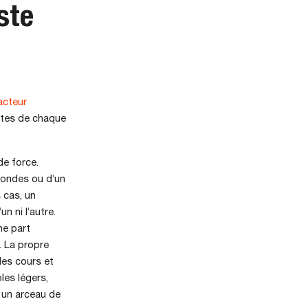
ste
acteur
mites de chaque
de force.
 rondes ou d’un
 cas, un
n ni l’autre.
ne part
. La propre
es cours et
les légers,
 un arceau de