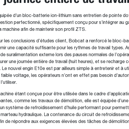
uipée d’un bloc-batterie ion-lithium sans entretien de pointe do
stion perfectionné, spécifiquement conçu pour s’intégrer au g
a machine afin de maintenir son profil ZTS.
r les conclusions d’études client, Bobcat a renforcé le bloc-ba
rnir une capacité suffisante pour les rythmes de travail types. 
e suralimentation externe lors des pauses normales de l’opérat
surer une journée entière de travail (huit heures), et se recharg
 Le nouvel engin E10e est par ailleurs simple à entretenir et à uti
 faible voltage, les opérateurs n’ont en effet pas besoin d’autor
’utiliser.
achine étant conçue pour être utilisée dans le cadre d’applicat
geantes, comme les travaux de démolition, elle est équipée d’une
d’un système de refroidissement d’huile performant pour permettre
 marteau hydraulique. La contenance du circuit de refroidisseme
in de répondre aux exigences élevées des tâches de démolition