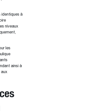
 identiques à
oire
les niveaux
iquement,
ur les
aulique
sants
ndant ainsi à
 aux
nces
l