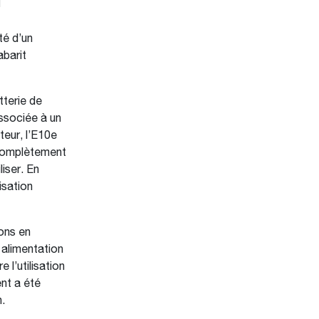
té d’un
abarit
tterie de
Associée à un
eur, l’E10e
e complètement
liser. En
isation
ions en
 alimentation
 l’utilisation
nt a été
.