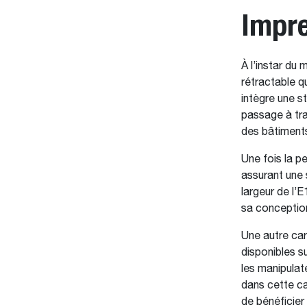
Impr
À l’instar du 
rétractable q
intègre une s
passage à trav
des bâtiments
Une fois la p
assurant une s
largeur de l’
sa conception
Une autre car
disponibles su
les manipulate
dans cette ca
de bénéficier