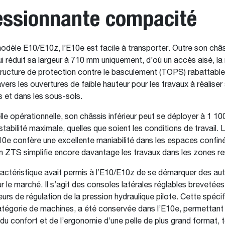
essionnante compacité
modèle E10/E10z, l’E10e est facile à transporter. Outre son châss
ui réduit sa largeur à 710 mm uniquement, d’où un accès aisé, l
tructure de protection contre le basculement (TOPS) rabattable q
ers les ouvertures de faible hauteur pour les travaux à réaliser à
 et dans les sous-sols.
elle opérationnelle, son châssis inférieur peut se déployer à 1 1
tabilité maximale, quelles que soient les conditions de travail. L
E10e confère une excellente maniabilité dans les espaces confiné
 ZTS simplifie encore davantage les travaux dans les zones res
actéristique avait permis à l’E10/E10z de se démarquer des au
r le marché. Il s’agit des consoles latérales réglables brevetées,
urs de régulation de la pression hydraulique pilote. Cette spécif
tégorie de machines, a été conservée dans l’E10e, permettant 
 du confort et de l’ergonomie d’une pelle de plus grand format, 