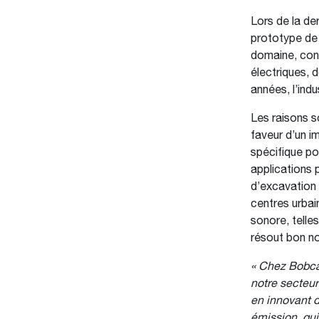
Lors de la de
prototype de
domaine, cont
électriques, 
années, l’ind
Les raisons s
faveur d’un i
spécifique po
applications p
d’excavation 
centres urbai
sonore, telles
résout bon n
« Chez Bobca
notre secteur
en innovant 
émission, qui