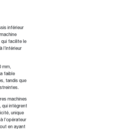
is inférieur
a machine
ui facilite le
 l’intérieur
00 mm,
a faible
s, tandis que
treintes.
tres machines
 qui intègrent
icité, unique
à l’opérateur
tout en ayant