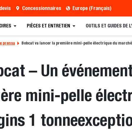
devis
Concessionnaires
Europe (Français)
OIRES
PIÈCES ET ENTRETIEN
OUTILS ET GUIDES DE 
e prensa
Bobcat va lancer la première mini-pelle électrique du march
cat – Un événement
ère mini-pelle élect
ins 1 tonneexcepti