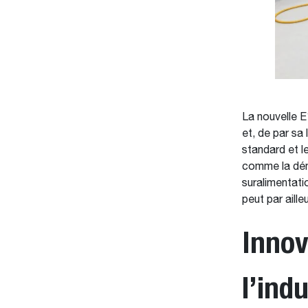
La nouvelle 
et, de par sa
standard et le
comme la dém
suralimentati
peut par aille
Innov
l’ind