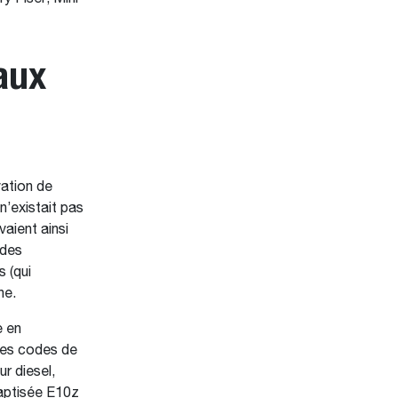
aux
vation de
n’existait pas
aient ainsi
 des
 (qui
ne.
e en
 les codes de
r diesel,
baptisée E10z