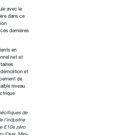
ule avec le
ère dans ce
tion
 ces dernières
ients en
nnel net et
rtaines
 démolition et
oppement de
aible niveau
ectrique
écifiques de
 l’industrie
ne E10e zéro
y Fiser, Mini-