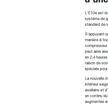
L’E10e est éq
système de ge
standard de l
S’appuyant su
manière à fou
compresseur d
peut ainsi as
en 2,4 heures.
raison de son
spéciale pour l
La nouvelle m
intérieur exi
auxiliaire et 
en continu du
augmentée af