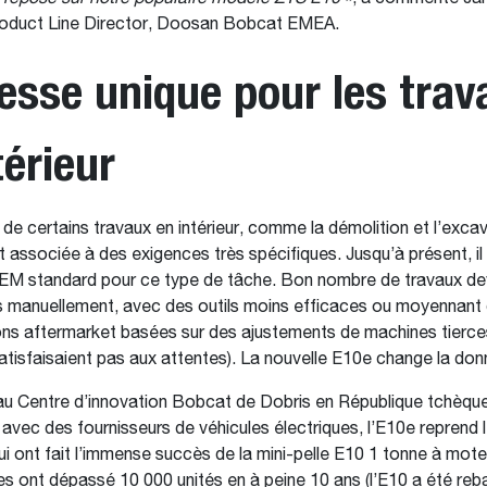
oduct Line Director, Doosan Bobcat EMEA.
sse unique pour les trav
térieur
n de certains travaux en intérieur, comme la démolition et l’exca
t associée à des exigences très spécifiques. Jusqu’à présent, il 
EM standard pour ce type de tâche. Bon nombre de travaux dev
s manuellement, avec des outils moins efficaces ou moyennant
ns aftermarket basées sur des ajustements de machines tierces
atisfaisaient pas aux attentes). La nouvelle E10e change la don
u Centre d’innovation Bobcat de Dobris en République tchèqu
 avec des fournisseurs de véhicules électriques, l’E10e reprend
i ont fait l’immense succès de la mini-pelle E10 1 tonne à moteu
es ont dépassé 10 000 unités en à peine 10 ans (l’E10 a été re