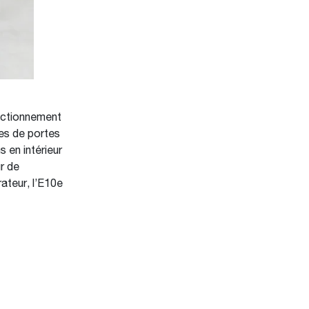
nctionnement
res de portes
s en intérieur
r de
ateur, l’E10e