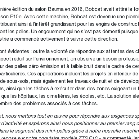
rnière édition du salon Bauma en 2016, Bobcat avait attiré la fo
 son E10e. Avec cette machine, Bobcat est devenue une pionni
ribuant ainsi à l’intérêt grandissant pour les engins de construc
dont les pelles. Un engouement qui ne s’est pas démenti puisque
ustrie a commencé activement à suivre cette direction.
ont évidentes : outre la volonté de répondre aux attentes des cl
mpact réduit sur l’environnement, on observe un besoin professio
ur des pelles zéro émission et à faible bruit dans le cadre de ce
articulières. Ces applications incluent les projets en intérieur de
de sous-sols, mais également les travaux de nuit et de dével
ns, ainsi que les tâches à exécuter dans des zones exigeant un f
 que les hôpitaux, les cimetières, les écoles, etc. La solution él
ombre des problèmes associés à ces tâches.
t, nous mettons tout en œuvre pour répondre aux exigences sp
 d’activité et espérons ainsi nous positionner au premier rang de
dans le segment des mini-pelles grâce à notre nouvelle machi
 repose sur notre populaire modèle ZTS E10 »
, a commenté Jarr