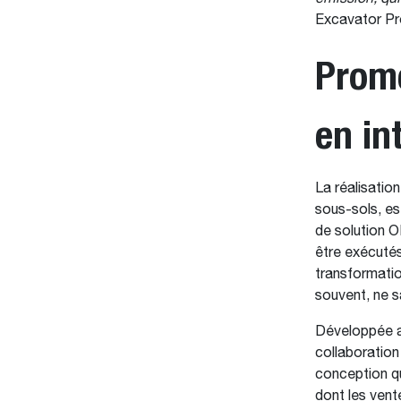
Excavator Pr
Prome
en in
La réalisatio
sous-sols, es
de solution O
être exécuté
transformatio
souvent, ne s
Développée a
collaboration
conception qu
dont les vent