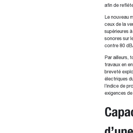
afin de reflét
Le nouveau mo
ceux de la ve
supérieures à
sonores sur l
contre 80 dB
Par ailleurs,
travaux en en
breveté explo
électriques d
l’indice de p
exigences de
Capac
d’une