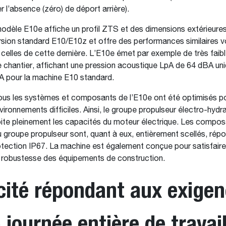
er l’absence (zéro) de déport arrière).
dèle E10e affiche un profil ZTS et des dimensions extérieures
rsion standard E10/E10z et offre des performances similaires v
 celles de cette dernière. L’E10e émet par exemple de très faib
e chantier, affichant une pression acoustique LpA de 64 dBA un
A pour la machine E10 standard.
 tous les systèmes et composants de l’E10e ont été optimisés po
vironnements difficiles. Ainsi, le groupe propulseur électro-hydr
ite pleinement les capacités du moteur électrique. Les compo
u groupe propulseur sont, quant à eux, entièrement scellés, répo
rotection IP67. La machine est également conçue pour satisfaire
 robustesse des équipements de construction.
ité répondant aux exige
 journée entière de travai