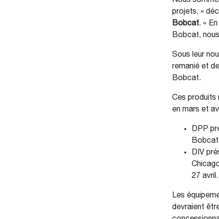
Nous sommes f
projets, » dé
Bobcat
. « En
Bobcat, nous 
Sous leur nou
remanié et de
Bobcat.
Ces produits 
en mars et av
DPP pré
Bobcat 
DIV pré
Chicago
27 avril.
Les équipeme
devraient êtr