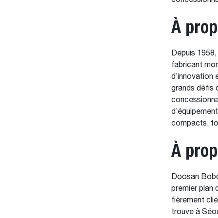
concessionn
À prop
Depuis 1958, 
fabricant mo
d’innovation e
grands défis 
concessionna
d’équipement
compacts, to
À pro
Doosan Bobca
premier plan 
fièrement cli
trouve à Séou