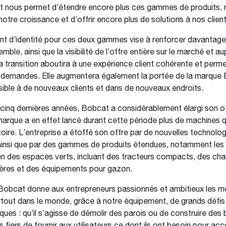
t nous permet d’étendre encore plus ces gammes de produits, 
otre croissance et d’offrir encore plus de solutions à nos client
t d’identité pour ces deux gammes vise à renforcer davantage
ble, ainsi que la visibilité de l’offre entière sur le marché et a
 La transition aboutira à une expérience client cohérente et perm
 demandes. Elle augmentera également la portée de la marque 
ible à de nouveaux clients et dans de nouveaux endroits.
cinq dernières années, Bobcat a considérablement élargi son o
marque a en effet lancé durant cette période plus de machines 
toire. L’entreprise a étoffé son offre par de nouvelles technolog
 ainsi que par des gammes de produits étendues, notamment le
ien des espaces verts, incluant des tracteurs compacts, des ch
égères et des équipements pour gazon.
Bobcat donne aux entrepreneurs passionnés et ambitieux les m
artout dans le monde, grâce à notre équipement, de grands défis
ques : qu’il s’agisse de démolir des parois ou de construire des 