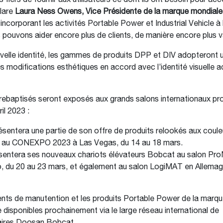
iers de fournir aux utilisateurs ce dont ils ont besoin pour acco
clare
Laura
Ness Owens, Vice Présidente de la marque mondial
 incorporant les activités Portable Power et Industrial Vehicle à
pouvons aider encore plus de clients, de manière encore plus v
velle identité, les gammes de produits DPP et DIV adopteront 
s modifications esthétiques en accord avec l’identité visuelle a
rebaptisés seront exposés aux grands salons internationaux pr
ril 2023 :
sentera une partie de son offre de produits relookés aux coule
au CONEXPO 2023 à Las Vegas, du 14 au 18 mars.
sentera ses nouveaux chariots élévateurs Bobcat au salon Pr
, du 20 au 23 mars, et également au salon LogiMAT en Allemag
nts de manutention et les produits Portable Power de la marq
e disponibles prochainement via le large réseau international de