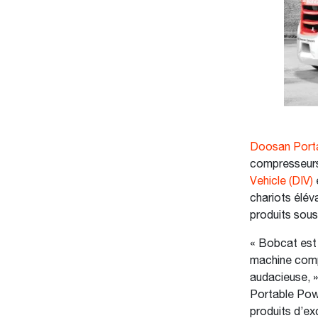
Doosan Port
compresseurs 
Vehicle (DIV)
chariots élé
produits sou
« Bobcat est u
machine comp
audacieuse, »
Portable Powe
produits d’ex