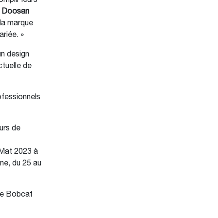
mplir leurs
e Doosan
 la marque
ariée. »
un design
ctuelle de
ofessionnels
urs de
oMat 2023 à
ne, du 25 au
ue Bobcat