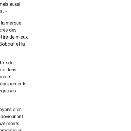
mais aussi
s. »
 la marque
uprès des
ettra de mieux
Bobcat et la
ffre de
que dans
ies et
s équipements
argeuses
oyens d’en
 deviennent
bâtiments.