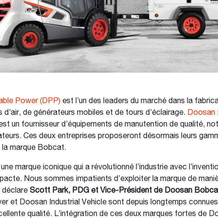
able Power (DPP)
est l’un des leaders du marché dans la fabric
d’air, de générateurs mobiles et de tours d’éclairage.
Doosan I
est un fournisseur d’équipements de manutention de qualité, n
vateurs. Ces deux entreprises proposeront désormais leurs gam
s la marque Bobcat.
ne marque iconique qui a révolutionné l’industrie avec l’inventio
acte. Nous sommes impatients d’exploiter la marque de manièr
 déclare
Scott Park, PDG et Vice-Président de Doosan Bobca
r et Doosan Industrial Vehicle sont depuis longtemps connues 
cellente qualité. L’intégration de ces deux marques fortes de 