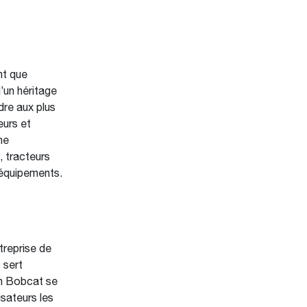
nt que
un héritage
dre aux plus
eurs et
me
 tracteurs
 équipements.
reprise de
 sert
an Bobcat se
isateurs les