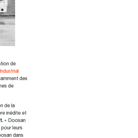
ation de
ndustrial
otamment des
mes de
n de la
e inédite et
t.
« Doosan
pour leurs
Doosan dans