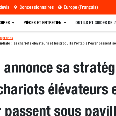
devis
Concessionnaires
Europe (Français)
OIRES
PIÈCES ET ENTRETIEN
OUTILS ET GUIDES DE 
e prensa
ale : les chariots élévateurs et les produits Portable Power passent so
 annonce sa stratég
chariots élévateurs 
 passent sous pavil