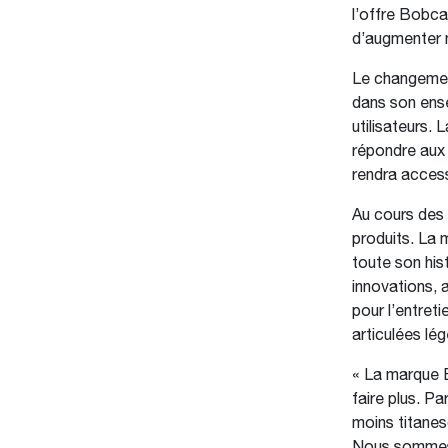
l’offre Bobca
d’augmenter n
Le changemen
dans son ensem
utilisateurs.
répondre aux
rendra access
Au cours des 
produits. La 
toute son his
innovations,
pour l’entret
articulées l
« La marque 
faire plus. P
moins titanes