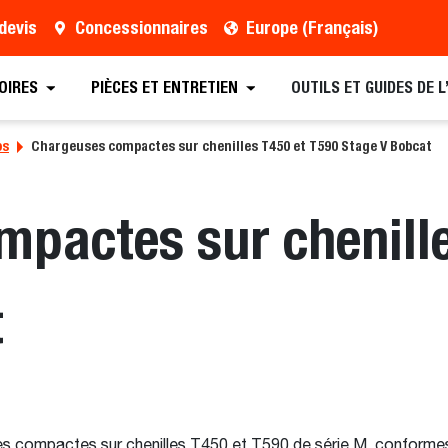
devis
Concessionnaires
Europe (Français)
OIRES
PIÈCES ET ENTRETIEN
OUTILS ET GUIDES DE 
os
Chargeuses compactes sur chenilles T450 et T590 Stage V Bobcat
pactes sur chenill
t
 compactes sur chenilles T450 et T590 de série M, conformes 