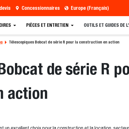
devis
Concessionnaires
Europe (Français)
OIRES
PIÈCES ET ENTRETIEN
OUTILS ET GUIDES DE 
os
Télescopiques Bobcat de série R pour la construction en action
Bobcat de série R po
n action
un excellent choix pour la construction et la location, secteurs o