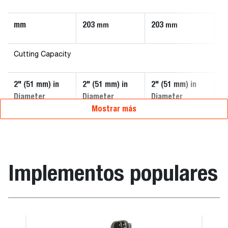
mm
203
203
2
mm
mm
Cutting Capacity
2" (51 mm) in
2" (51 mm) in
2" (51 mm) in
3"
Diameter
Diameter
Diameter
D
Mostrar más
Implementos populares