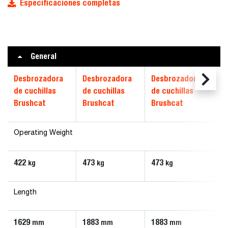
Especificaciones completas
General
Desbrozadora
Desbrozadora
Desbrozadora
D
de cuchillas
de cuchillas
de cuchillas
de
Brushcat
Brushcat
Brushcat
B
Operating Weight
422
473
473
6
kg
kg
kg
Length
1629
1883
1883
1
mm
mm
mm