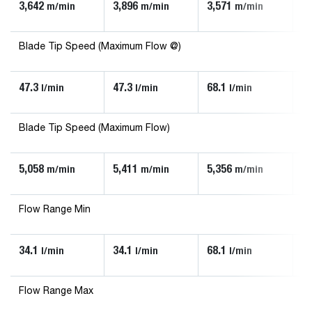
3,642
3,896
3,571
3,
m/min
m/min
m/min
Blade Tip Speed (Maximum Flow @)
47.3
47.3
68.1
13
l/min
l/min
l/min
Blade Tip Speed (Maximum Flow)
5,058
5,411
5,356
5,
m/min
m/min
m/min
Flow Range Min
34.1
34.1
68.1
90
l/min
l/min
l/min
Flow Range Max