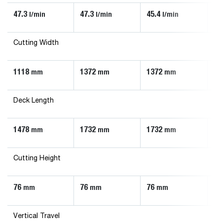
47.3
47.3
45.4
13
l/min
l/min
l/min
Cutting Width
1118
1372
1372
1
mm
mm
mm
Deck Length
1478
1732
1732
1
mm
mm
mm
Cutting Height
76
76
76
7
mm
mm
mm
Vertical Travel