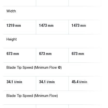
Width
1219
1473
1473
1
mm
mm
mm
Height
673
673
673
6
mm
mm
mm
Blade Tip Speed (Minimum Flow @)
34.1
34.1
45.4
90
l/min
l/min
l/min
Blade Tip Speed (Minimum Flow)