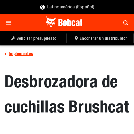
Latinoamérica (Español)
SOLICITAR UN
LOCALIZAR UN
PRESUPUESTO
DISTRIBUIDOR
Solicitar presupuesto
Encontrar un distribuidor
Implementos
Desbrozadora de
cuchillas Brushcat