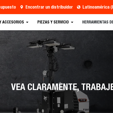
esupuesto
Encontrar un distribuidor
Latinoamérica (
n presupuesto
Buscar un distribuidor
Equipo
Y ACCESORIOS
PIEZAS Y SERVICIO
HERRAMIENTAS D
VEA CLARAMENTE, TRABAJ