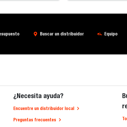
resupuesto
Buscar un distribuidor
Equipo
¿Necesita ayuda?
B
r
Encuentre un distribuidor local
To
Preguntas frecuentes