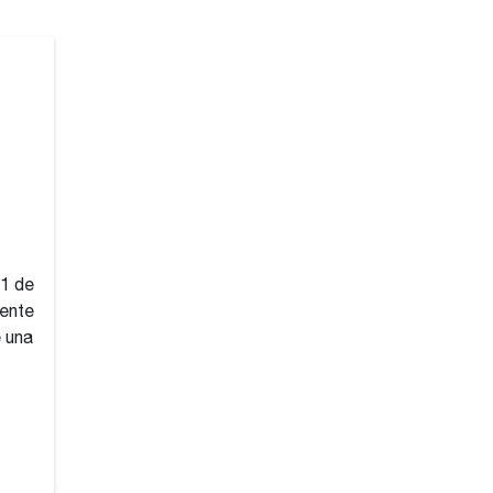
51 de
iente
 una