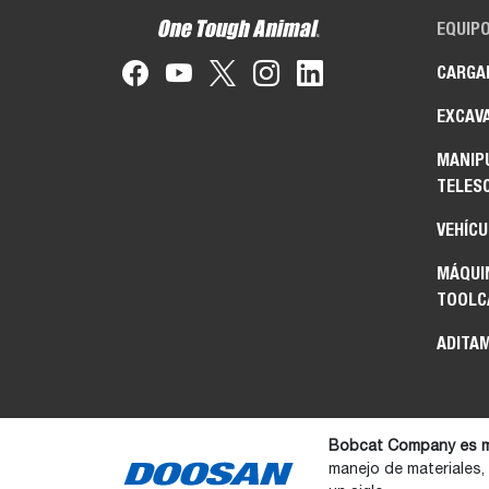
EQUIP
CARGA
EXCAV
MANIP
TELES
VEHÍCU
MÁQUIN
TOOL
ADITA
Bobcat Company es m
manejo de materiales,