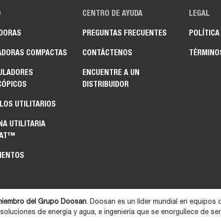
O
CENTRO DE AYUDA
LEGAL
DORAS
PREGUNTAS FRECUENTES
POLÍTICA
ADORAS COMPACTAS
CONTÁCTENOS
TÉRMINO
ULADORES
ENCUENTRE A UN
CÓPICOS
DISTRIBUIDOR
LOS UTILITARIOS
A UTILITARIA
CAT™
MENTOS
iembro del Grupo Doosan
. Doosan es un líder mundial en equipos 
 soluciones de energía y agua, e ingeniería que se enorgullece de s