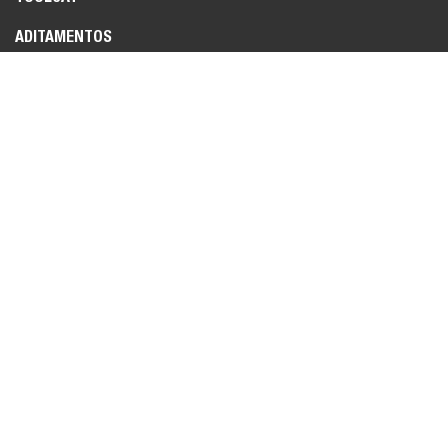
ADITAMENTOS
LEGAL
POLÍTICA DE PRIVACIDAD
TÉRMINOS DE USO