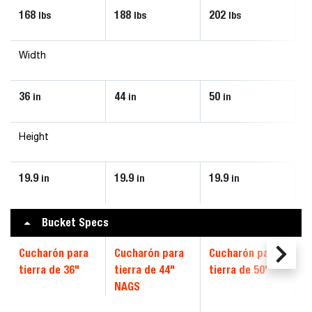
168
188
202
lbs
lbs
lbs
Width
36
44
50
in
in
in
Height
19.9
19.9
19.9
in
in
in
Bucket Specs
Cucharón para
Cucharón para
Cucharón para
tierra de 36"
tierra de 44"
tierra de 50"
NAGS