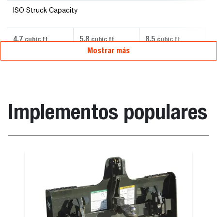
ISO Struck Capacity
4.7
5.8
8.5
cubic ft
cubic ft
cubic ft
Mostrar más
Implementos populares