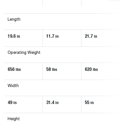
d
Length
19.6
11.7
21.7
1
in
in
in
Operating Weight
656
58
620
1
lbs
lbs
lbs
Width
49
31.4
55
3
in
in
in
Height