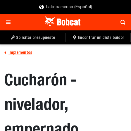
Latinoamérica (Español)
SOLICITAR UN
LOCALIZAR UN
PRESUPUESTO
DISTRIBUIDOR
Solicitar presupuesto
Encontrar un distribuidor
Implementos
Cucharón -
nivelador,
empernado