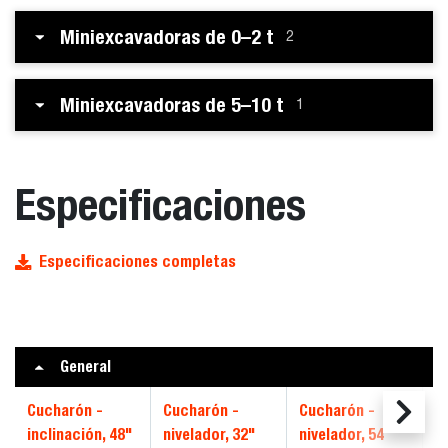
Miniexcavadoras de 0–2 t
2
Miniexcavadoras de 5–10 t
1
Especificaciones
Especificaciones completas
General
Cucharón -
Cucharón -
Cucharón -
C
inclinación, 48"
nivelador, 32"
nivelador, 54"
ni