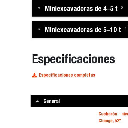
Miniexcavadoras de 4–5 t
3
Miniexcavadoras de 5–10 t
1
Especificaciones
Especificaciones completas
General
Cucharón - niv
Change, 52"