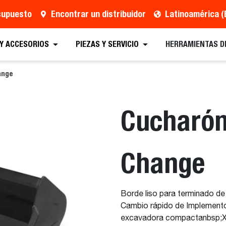
esupuesto
Encontrar un distribuidor
Latinoamérica (
 Presupuesto
Localizar un distribuidor
Equipos
 Y ACCESORIOS
PIEZAS Y SERVICIO
HERRAMIENTAS D
ange
Cucharón 
Change
Borde liso para terminado de ni
Cambio rápido de Implemento
excavadora compactanbsp;