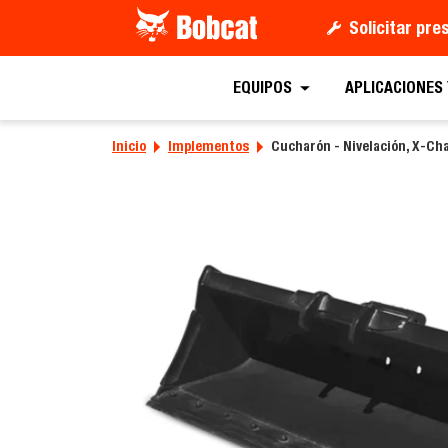
Solicitar pr
Solicitar un
EQUIPOS
APLICACIONES
Inicio
Implementos
Cucharón - Nivelación, X-Ch