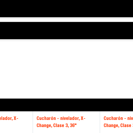
elador, X-
Cucharón - nivelador, X-
Cucharón - niv
Change, Clase 3, 36"
Change, Clase 