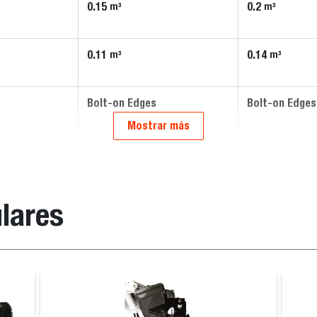
0.15
0.2
m³
m³
0.11
0.14
m³
m³
Bolt-on Edges
Bolt-on Edges
Mostrar más
lares