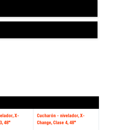
elador, X-
Cucharón - nivelador, X-
3, 48"
Change, Clase 4, 48"