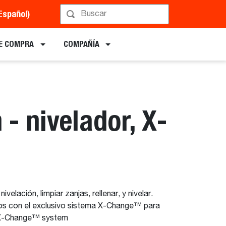
Español)
Implementos
E COMPRA
COMPAÑÍA
- nivelador, X-
velación, limpiar zanjas, rellenar, y nivelar.
s con el exclusivo sistema X-Change™ para
X-Change™ system