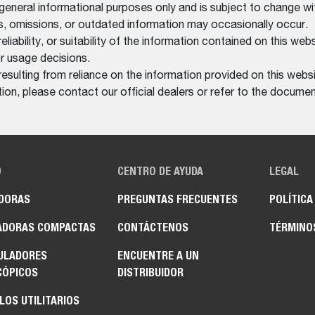
 general informational purposes only and is subject to change wi
rs, omissions, or outdated information may occasionally occur.
bility, or suitability of the information contained on this website
r usage decisions.
resulting from reliance on the information provided on this websi
on, please contact our official dealers or refer to the documen
O
CENTRO DE AYUDA
LEGAL
DORAS
PREGUNTAS FRECUENTES
POLÍTICA
ADORAS COMPACTAS
CONTÁCTENOS
TÉRMINO
ULADORES
ENCUENTRE A UN
CÓPICOS
DISTRIBUIDOR
LOS UTILITARIOS