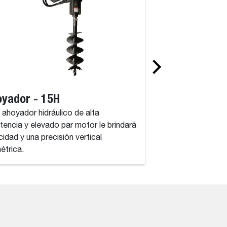
yador - 15H
Ahoyador - 3
 ahoyador hidráulico de alta
Este ahoyador hidrá
stencia y elevado par motor le brindará
resistencia y eleva
cidad y una precisión vertical
velocidad y una prec
métrica.
milimétrica.