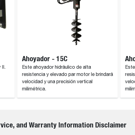
Ahoyador - 15C
Aho
II.
Este ahoyador hidráulico de alta
Este
resistencia y elevado par motor le brindará
resi
velocidad y una precisión vertical
velo
milimétrica.
mili
rvice, and Warranty Information Disclaimer