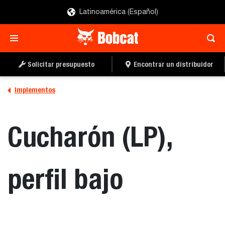
Latinoamérica (Español)
SOLICITAR UN
LOCALIZAR UN
PRESUPUESTO
DISTRIBUIDOR
Solicitar presupuesto
Encontrar un distribuidor
Implementos
Cucharón (LP),
perfil bajo