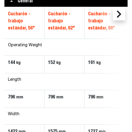
General
Cucharón -
Cucharón -
Cucharón -
C
trabajo
trabajo
trabajo
t
estándar, 56"
estándar, 62"
estándar, 68"
e
Operating Weight
144
152
161
1
kg
kg
kg
Length
796
796
796
7
mm
mm
mm
Width
1422
1575
1727
1
mm
mm
mm