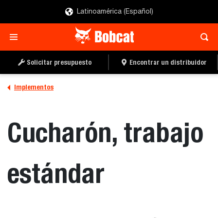
Latinoamérica (Español)
SOLICITAR UN
LOCALIZAR UN
PRESUPUESTO
DISTRIBUIDOR
Solicitar presupuesto
Encontrar un distribuidor
Implementos
Cucharón, trabajo
estándar