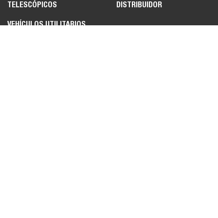
TELESCÓPICOS
DISTRIBUIDOR
VEHÍCULOS UTILITARIOS
MÁQUINA UTILITARIA
TOOLCAT™
ADITAMENTOS
LEGAL
POLÍTICA DE PRIVACIDAD
TÉRMINOS DE USO