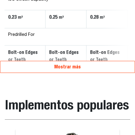
0.23
0.25
0.28
0
m³
m³
m³
Predrilled For
Bolt-on Edges
Bolt-on Edges
Bolt-on Edges
B
or Teeth
or Teeth
or Teeth
o
Mostrar más
Implementos populares