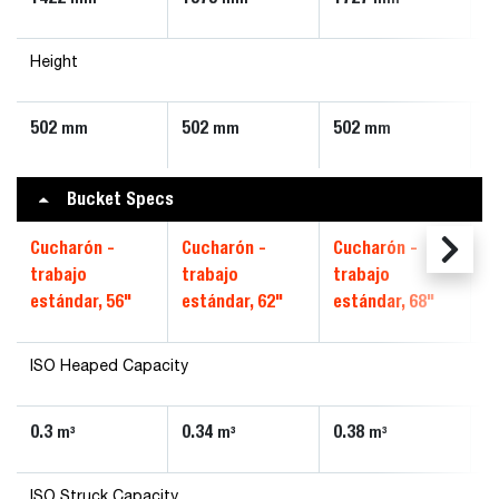
Height
502
502
502
5
mm
mm
mm
Bucket Specs
Cucharón -
Cucharón -
Cucharón -
C
trabajo
trabajo
trabajo
t
estándar, 56"
estándar, 62"
estándar, 68"
e
ISO Heaped Capacity
0.3
0.34
0.38
0
m³
m³
m³
ISO Struck Capacity