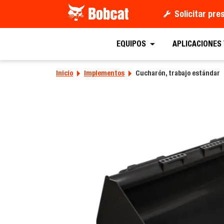
Solicitar pr
Solicitar un
EQUIPOS
APLICACIONES
Inicio
Implementos
Cucharón, trabajo estándar