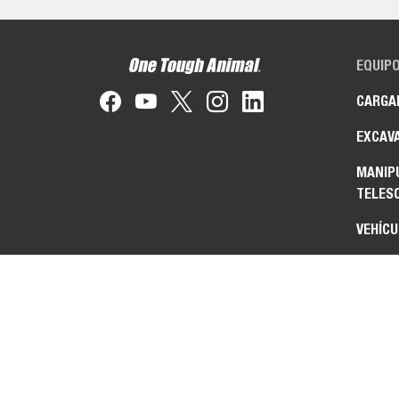
EQUIP
CARGA
EXCAV
MANIP
TELES
VEHÍCU
MÁQUIN
TOOL
ADITA