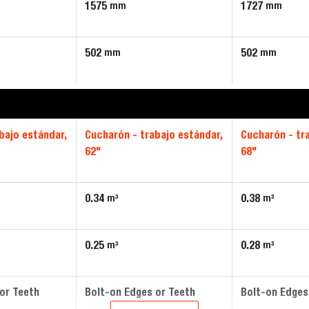
1575
1727
mm
mm
502
502
mm
mm
bajo estándar,
Cucharón - trabajo estándar,
Cucharón - tr
62"
68"
0.34
0.38
m³
m³
0.25
0.28
m³
m³
or Teeth
Bolt-on Edges or Teeth
Bolt-on Edges