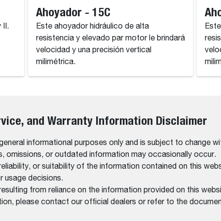
Ahoyador - 15C
Aho
II.
Este ahoyador hidráulico de alta
Este
resistencia y elevado par motor le brindará
resi
velocidad y una precisión vertical
velo
milimétrica.
mili
rvice, and Warranty Information Disclaimer
 general informational purposes only and is subject to change wi
rs, omissions, or outdated information may occasionally occur.
bility, or suitability of the information contained on this website
r usage decisions.
resulting from reliance on the information provided on this websi
on, please contact our official dealers or refer to the documen