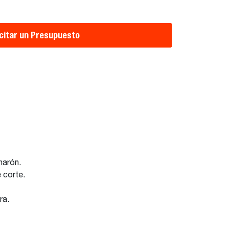
icitar un Presupuesto
charón.
e corte.
bra.