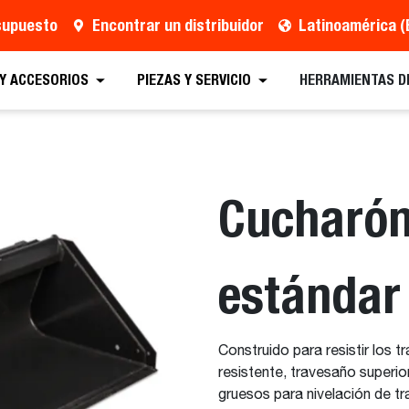
esupuesto
Encontrar un distribuidor
Latinoamérica (
 Presupuesto
Localizar un distribuidor
Equipos
 Y ACCESORIOS
PIEZAS Y SERVICIO
HERRAMIENTAS D
Cucharón
estándar
Construido para resistir los
resistente, travesaño superi
gruesos para nivelación de tr