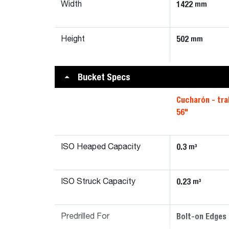
1422
mm
Width
502
mm
Height
Bucket Specs
Cucharón - tra
56"
0.3
m³
ISO Heaped Capacity
0.23
m³
ISO Struck Capacity
Bolt-on Edges 
Predrilled For