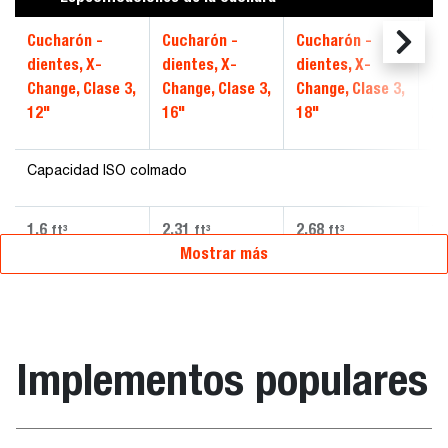
Cucharón -
Cucharón -
Cucharón -
Cu
dientes, X-
dientes, X-
dientes, X-
di
Change, Clase 3,
Change, Clase 3,
Change, Clase 3,
Ch
12"
16"
18"
20
Capacidad ISO colmado
1.6
2.31
2.68
3.
ft³
ft³
ft³
Mostrar más
Implementos populares