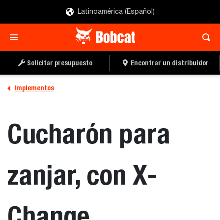
Latinoamérica (Español)
SOLICITAR UN
LOCALIZAR UN
PRESUPUESTO
DISTRIBUIDOR
Solicitar presupuesto
Encontrar un distribuidor
Implementos
Cucharón para
zanjar, con X-
Change