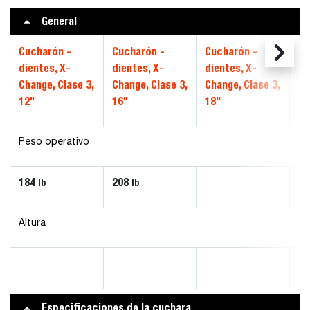
General
Cucharón -
Cucharón -
Cucharón -
Cu
dientes, X-
dientes, X-
dientes, X-
di
Change, Clase 3,
Change, Clase 3,
Change, Clase 3,
Ch
12"
16"
18"
20
Peso operativo
184
208
24
lb
lb
Altura
Especificaciones de la cuchara