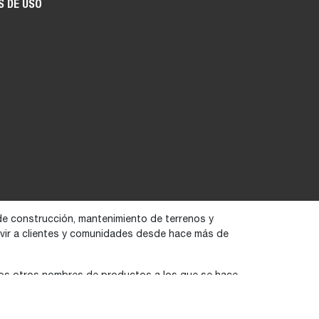
S DE USO
de construcción, mantenimiento de terrenos y
ervir a clientes y comunidades desde hace más de
rios otros nombres de productos a los que se hace
Unidos y en varios otros países.