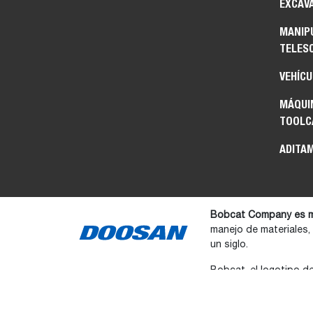
EXCAV
MANIP
TELES
VEHÍCU
MÁQUIN
TOOL
ADITA
Bobcat Company es m
manejo de materiales,
un siglo.
Bobcat, el logotipo d
referencia en este si
©2026 Compañía Bobc