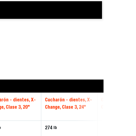
rón - dientes, X-
Cucharón - dientes, X-
Cucharón - dient
e, Clase 3, 20"
Change, Clase 3, 24"
Change, Clase 3, 
274
b
lb