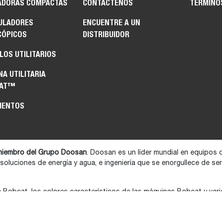
ADORAS COMPACTAS
CONTÁCTENOS
TÉRMINO
ULADORES
ENCUENTRE A UN
CÓPICOS
DISTRIBUIDOR
LOS UTILITARIOS
A UTILITARIA
CAT™
MENTOS
iembro del Grupo Doosan
. Doosan es un líder mundial en equipos 
 soluciones de energía y agua, e ingeniería que se enorgullece de s
e Bobcat, los colores característicos de las máquinas Bobcat y va
tio web son marcas comerciales de Bobcat Company en los Estados 
at. Todos los derechos reservados.