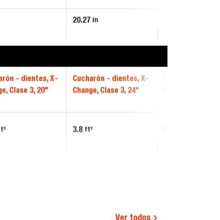
20.27
in
rón - dientes, X-
Cucharón - dientes, X-
Cucharón - dient
e, Clase 3, 20"
Change, Clase 3, 24"
Change, Clase 3, 
3.8
6.02
ft³
ft³
ft³
Ver todos