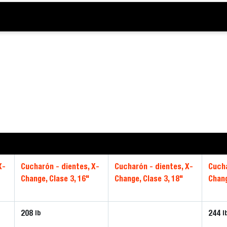
X-
Cucharón - dientes, X-
Cucharón - dientes, X-
Cucha
Change, Clase 3, 16"
Change, Clase 3, 18"
Chang
208
244
lb
l