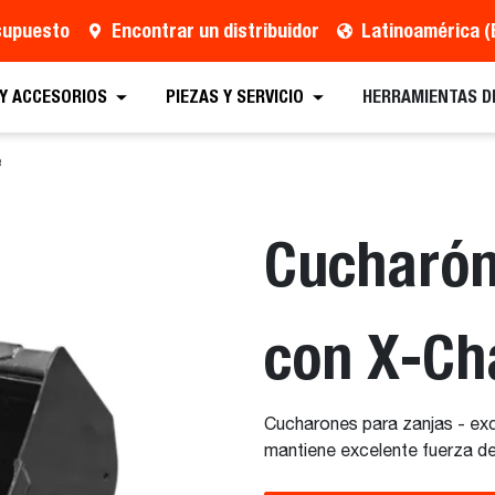
esupuesto
Encontrar un distribuidor
Latinoamérica (
 Presupuesto
Localizar un distribuidor
Equipos
 Y ACCESORIOS
PIEZAS Y SERVICIO
HERRAMIENTAS D
e
Cucharón
con X-Ch
Cucharones para zanjas - exc
mantiene excelente fuerza de 