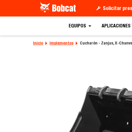
Solicitar pr
Solicitar un
EQUIPOS
APLICACIONES
Inicio
Implementos
Cucharón - Zanjas, X-Chanv