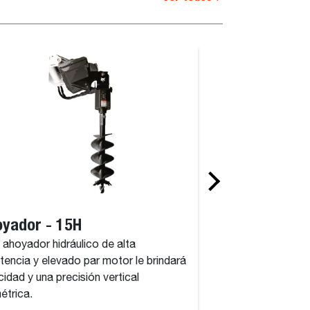
yador - 15H
Ahoyador - 3
 ahoyador hidráulico de alta
Este ahoyador hidrá
stencia y elevado par motor le brindará
resistencia y eleva
cidad y una precisión vertical
velocidad y una prec
métrica.
milimétrica.