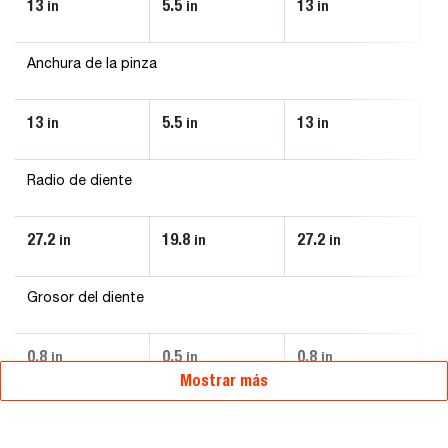
13
5.5
13
13
in
in
in
Anchura de la pinza
13
5.5
13
13
in
in
in
Radio de diente
27.2
19.8
27.2
27
in
in
in
Grosor del diente
0.8
0.5
0.8
0.
in
in
in
Mostrar más