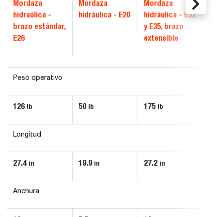
Mordaza
Mordaza
Mordaza
M
hidraúlica -
hidráulica - E20
hidráulica - E32
hi
brazo estándar,
y E35, brazo
E3
E26
extensible
br
es
Peso operativo
126
50
175
12
lb
lb
lb
Longitud
27.4
19.9
27.2
27
in
in
in
Anchura