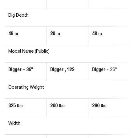
Dig Depth
48
28
48
4
in
in
in
Model Name (Public)
Digger - 36"
Digger , 12S
Digger - 25"
D
Operating Weight
325
200
290
3
lbs
lbs
lbs
Width