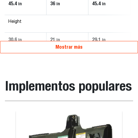
45.4
36
45.4
4
in
in
in
Height
30.6
21
29.1
2
in
in
in
Mostrar más
Implementos populares