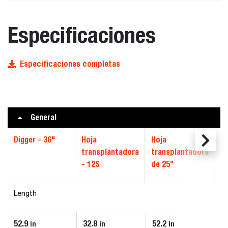
Especificaciones
Especificaciones completas
General
Digger - 36"
Hoja
Hoja
H
transplantadora
transplantadora
t
- 12S
de 25"
d
Length
52.9
32.8
52.2
5
in
in
in