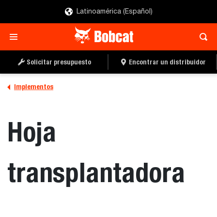
Latinoamérica (Español)
SOLICITAR UN
LOCALIZAR UN
PRESUPUESTO
DISTRIBUIDOR
Solicitar presupuesto
Encontrar un distribuidor
Implementos
Hoja
transplantadora