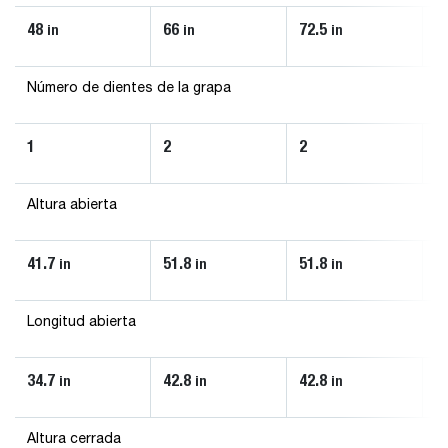
48
66
72.5
8
in
in
in
Número de dientes de la grapa
1
2
2
2
Altura abierta
41.7
51.8
51.8
5
in
in
in
Longitud abierta
34.7
42.8
42.8
4
in
in
in
Altura cerrada