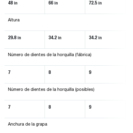
48
66
72.5
8
in
in
in
Altura
29.8
34.2
34.2
3
in
in
in
Número de dientes de la horquilla (fábrica)
7
8
9
1
Número de dientes de la horquilla (posibles)
7
8
9
1
Anchura de la grapa