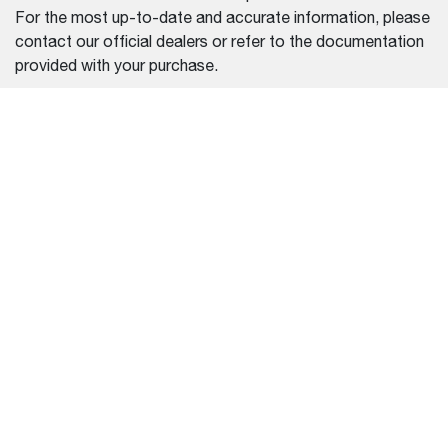
For the most up-to-date and accurate information, please
contact our official dealers or refer to the documentation
provided with your purchase.
SELECCIÓN DE REGIÓN
LATIN AMERICA
(ESPAÑOL)
EQUIPO
CENTRO DE AYUDA
CARGADORAS
PREGUNTAS FRECUENTES
EXCAVADORAS COMPACTAS
CONTÁCTENOS
MANIPULADORES
ENCUENTRE A UN
TELESCÓPICOS
DISTRIBUIDOR