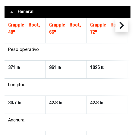
General
Grapple - Root,
Grapple - Root,
Grapple - Root,
G
48"
66"
72"
8
Peso operativo
371
961
1025
1
lb
lb
lb
Longitud
30.7
42.8
42.8
4
in
in
in
Anchura