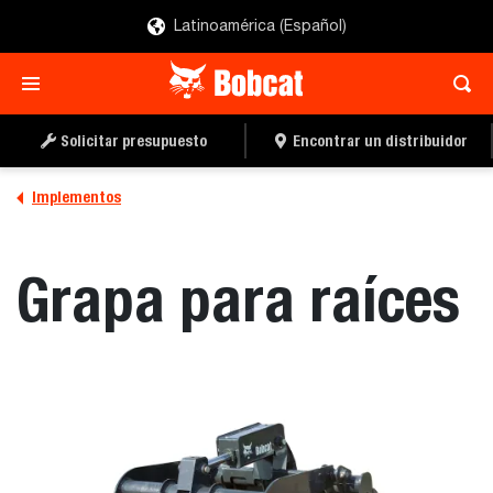
Latinoamérica (Español)
SOLICITAR UN
LOCALIZAR UN
PRESUPUESTO
DISTRIBUIDOR
Solicitar presupuesto
Encontrar un distribuidor
Implementos
Grapa para raíces