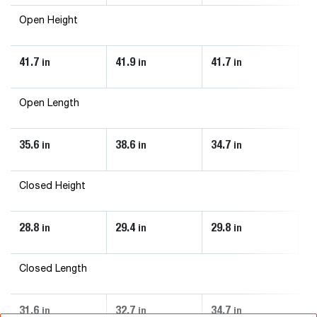
Open Height
41.7
41.9
41.7
4
in
in
in
Open Length
35.6
38.6
34.7
3
in
in
in
Closed Height
28.8
29.4
29.8
2
in
in
in
Closed Length
31.6
32.7
34.7
3
in
in
in