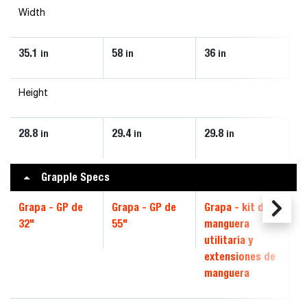
Width
35.1
58
36
3
in
in
in
Height
28.8
29.4
29.8
2
in
in
in
Grapple Specs
Grapa - GP de
Grapa - GP de
Grapa - kit de
G
32"
55"
manguera
ut
utilitaria y
extensiones de
manguera