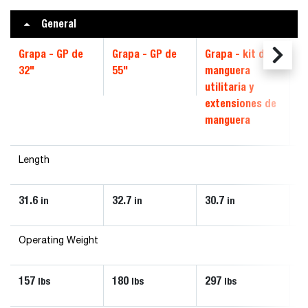
General
Grapa - GP de
Grapa - GP de
Grapa - kit de
G
32"
55"
manguera
ut
utilitaria y
extensiones de
manguera
Length
31.6
32.7
30.7
3
in
in
in
Operating Weight
157
180
297
1
lbs
lbs
lbs