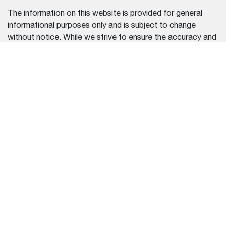
The information on this website is provided for general
informational purposes only and is subject to change
without notice. While we strive to ensure the accuracy and
completeness of all details, errors, omissions, or outdated
information may occasionally occur.
We do not warrant or guarantee the accuracy, reliability, or
suitability of the information contained on this website. It is
the responsibility of the user to verify the information
before making any purchasing or usage decisions.
We disclaim any liability for damages or losses resulting
from reliance on the information provided on this website.
For the most up-to-date and accurate information, please
contact our official dealers or refer to the documentation
provided with your purchase.
SELECCIÓN DE REGIÓN