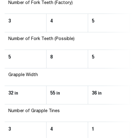
Number of Fork Teeth (Factory)
3
4
5
3
Number of Fork Teeth (Possible)
5
8
5
5
Grapple Width
32
55
36
3
in
in
in
Number of Grapple Tines
3
4
1
3