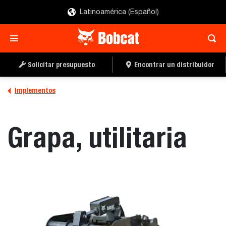
Latinoamérica (Español)
SOLICITAR UN
LOCALIZAR UN
PRESUPUESTO
DISTRIBUIDOR
Solicitar presupuesto
Encontrar un distribuidor
Implementos
Grapa, utilitaria