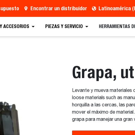
esupuesto
Encontrar un distribuidor
Latinoamérica (
 Presupuesto
Localizar un distribuidor
Equipos
 Y ACCESORIOS
PIEZAS Y SERVICIO
HERRAMIENTAS D
Grapa, ut
Levante y mueva materiales c
loose materials such as manur
horquilla a las cercas, las pa
mover el máximo de material. 
grapa para manejar una gran va