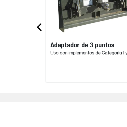
Adaptador de 3 puntos
Uso con implementos de Categoría I y 
Products, Attachments, Parts, Se
The information on this website is provided for
accuracy and completeness of all details, erro