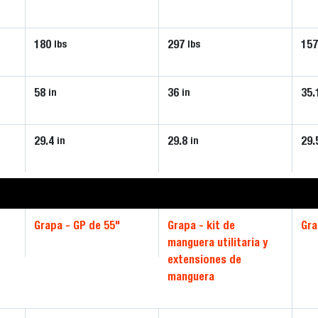
180
297
15
lbs
lbs
58
36
35.
in
in
29.4
29.8
29.
in
in
Grapa - GP de 55"
Grapa - kit de
Gra
manguera utilitaria y
extensiones de
manguera