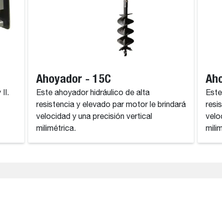
Ahoyador - 15C
Aho
II.
Este ahoyador hidráulico de alta
Este
resistencia y elevado par motor le brindará
resi
velocidad y una precisión vertical
velo
milimétrica.
mili
rvice, and Warranty Information Disclaimer
 general informational purposes only and is subject to change wi
rs, omissions, or outdated information may occasionally occur.