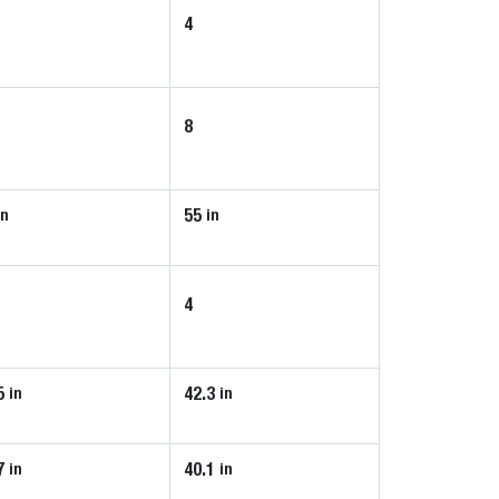
4
8
55
in
in
4
5
42.3
in
in
7
40.1
in
in