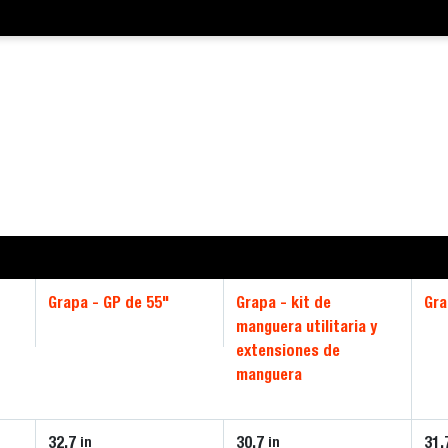
Grapa - GP de 55"
Grapa - kit de
Gra
manguera utilitaria y
extensiones de
manguera
32.7
30.7
31.
in
in