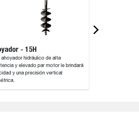
yador - 15H
Ahoyador - 3
 ahoyador hidráulico de alta
Este ahoyador hidrá
stencia y elevado par motor le brindará
resistencia y eleva
cidad y una precisión vertical
velocidad y una prec
métrica.
milimétrica.
thout notice. While we strive to ensure the