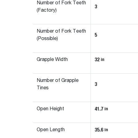
Number of Fork Teeth
3
(Factory)
Number of Fork Teeth
5
(Possible)
32
in
Grapple Width
Number of Grapple
3
Tines
41.7
in
Open Height
35.6
in
Open Length