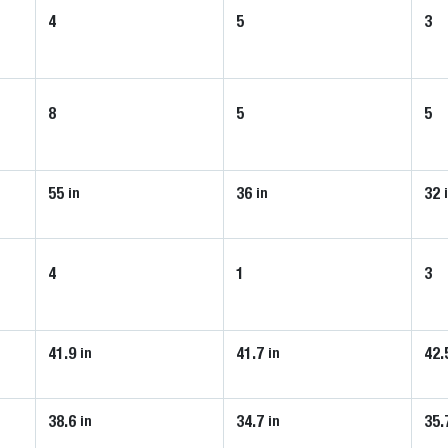
4
5
3
8
5
5
55
36
32
in
in
4
1
3
41.9
41.7
42.
in
in
38.6
34.7
35.
in
in