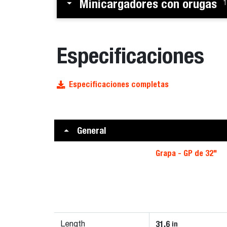
Minicargadores con orugas
1
Especificaciones
Especificaciones completas
General
Grapa - GP de 32"
31.6
in
Length