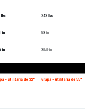
7
243
lbs
lbs
1
58
in
in
5
29.9
in
in
pa - utilitaria de 32"
Grapa - utilitaria de 55"