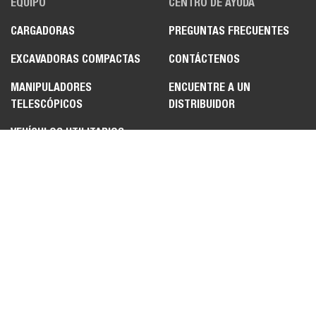
EQUIPO
CENTRO DE AYUDA
CARGADORAS
PREGUNTAS FRECUENTES
EXCAVADORAS COMPACTAS
CONTÁCTENOS
MANIPULADORES
ENCUENTRE A UN
TELESCÓPICOS
DISTRIBUIDOR
VEHÍCULOS UTILITARIOS
MÁQUINA UTILITARIA
TOOLCAT™
ADITAMENTOS
LEGAL
POLÍTICA DE PRIVACIDAD
TÉRMINOS DE USO