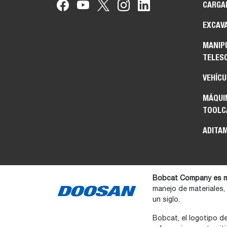
CARGA
EXCAV
MANIP
TELES
VEHÍCU
MÁQUIN
TOOL
ADITA
Bobcat Company es m
manejo de materiales,
un siglo.
Bobcat, el logotipo d