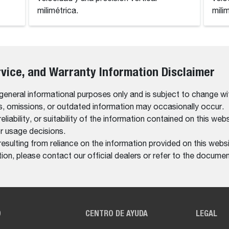
milimétrica.
mili
rvice, and Warranty Information Disclaimer
 general informational purposes only and is subject to change wi
rs, omissions, or outdated information may occasionally occur.
bility, or suitability of the information contained on this website
r usage decisions.
resulting from reliance on the information provided on this websi
on, please contact our official dealers or refer to the documen
O
CENTRO DE AYUDA
LEGAL