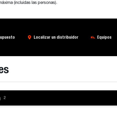
áxima (incluidas las personas).
supuesto
Localizar un distribuidor
Equipos
es
n
2