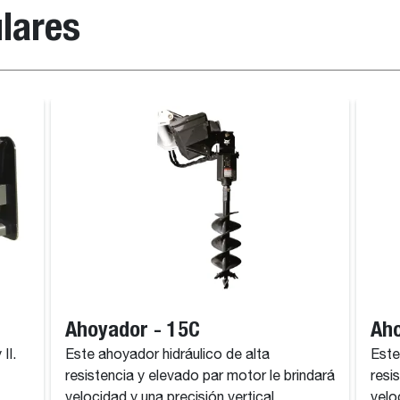
lares
Ahoyador - 15C
Aho
II.
Este ahoyador hidráulico de alta
Este
resistencia y elevado par motor le brindará
resi
velocidad y una precisión vertical
velo