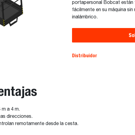
portapersonal Bobcat están
fácilmente en su máquina sin
inalámbrico.
So
Distribuidor
entajas
 m a 4 m.
as direcciones.
controlan remotamente desde la cesta.