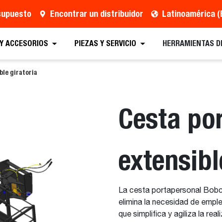
esupuesto
Encontrar un distribuidor
Latinoamérica (
 Presupuesto
Localizar un distribuidor
Equipos
 Y ACCESORIOS
PIEZAS Y SERVICIO
HERRAMIENTAS D
ble giratoria
Cesta po
extensibl
La cesta portapersonal Bobcat
elimina la necesidad de empl
que simplifica y agiliza la rea