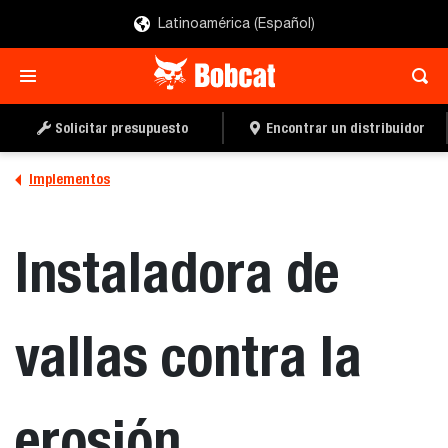
Latinoamérica (Español)
SOLICITAR UN
LOCALIZAR UN
PRESUPUESTO
DISTRIBUIDOR
Solicitar presupuesto
Encontrar un distribuidor
Implementos
Instaladora de
vallas contra la
erosión