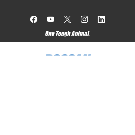
Bobcat Company es miembro del Grupo Doosan
. Doosan es
un líder mundial en equipos de construcción, mantenimiento de
terrenos y manejo de materiales, soluciones de energía y agua,
e ingeniería que se enorgullece de servir a clientes y
comunidades desde hace más de un siglo.
Bobcat, el logotipo de Bobcat, los colores característicos de
las máquinas Bobcat y varios otros nombres de productos a
los que se hace referencia en este sitio web son marcas
comerciales de Bobcat Company en los Estados Unidos y en