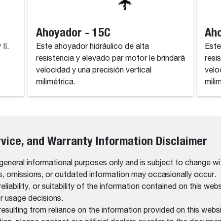
Ahoyador - 15C
Aho
II.
Este ahoyador hidráulico de alta
Este
resistencia y elevado par motor le brindará
resi
velocidad y una precisión vertical
velo
milimétrica.
mili
rvice, and Warranty Information Disclaimer
 general informational purposes only and is subject to change wi
rs, omissions, or outdated information may occasionally occur.
bility, or suitability of the information contained on this website
r usage decisions.
resulting from reliance on the information provided on this websi