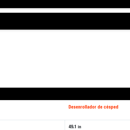
Desenrollador de césped
49.1
in