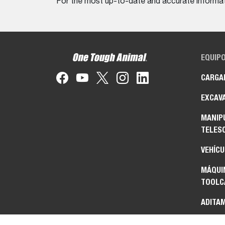
For the most up-to-date and accurate informati
EQUIP
CARGA
EXCAV
MANIP
TELES
VEHÍCU
MÁQUIN
TOOL
ADITA