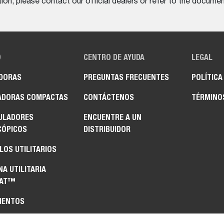
on, please contact our official dealers or refer to the documen
O
CENTRO DE AYUDA
LEGAL
DORAS
PREGUNTAS FRECUENTES
POLÍTICA
ADORAS COMPACTAS
CONTÁCTENOS
TÉRMINO
ULADORES
ENCUENTRE A UN
CÓPICOS
DISTRIBUIDOR
LOS UTILITARIOS
A UTILITARIA
CAT™
MENTOS