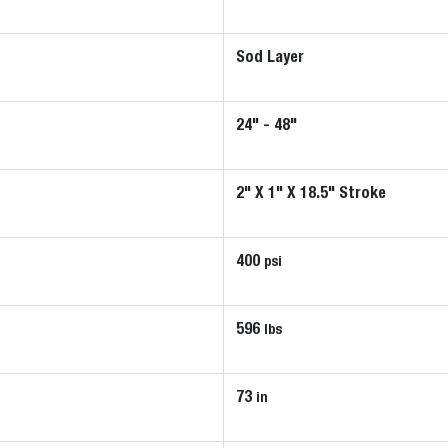
Sod Layer
24" - 48"
2" X 1" X 18.5" Stroke
400
psi
596
lbs
73
in