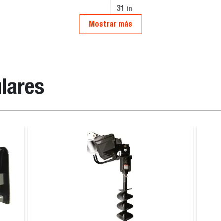
31
in
Mostrar más
lares