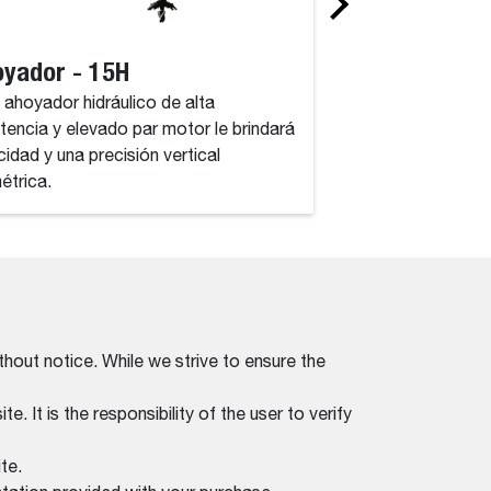
yador - 15H
Ahoyador - 3
 ahoyador hidráulico de alta
Este ahoyador hidrá
stencia y elevado par motor le brindará
resistencia y eleva
cidad y una precisión vertical
velocidad y una prec
métrica.
milimétrica.
thout notice. While we strive to ensure the
. It is the responsibility of the user to verify
te.