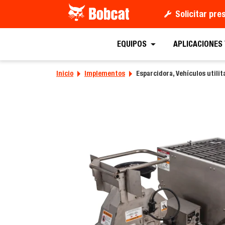
Solicitar pr
Solicitar un
EQUIPOS
APLICACIONES
Inicio
Implementos
Esparcidora, Vehículos utilit