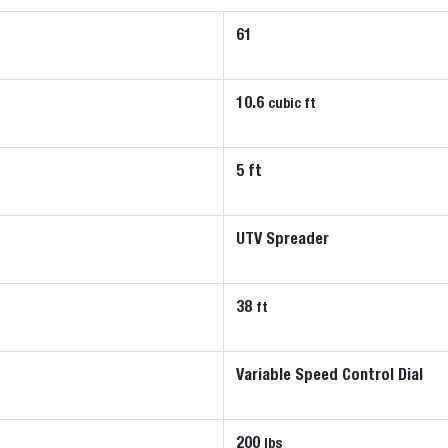
61
10.6
cubic ft
5 ft
UTV Spreader
38
ft
Variable Speed Control Dial
200
lbs