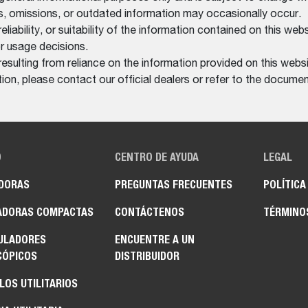
rs, omissions, or outdated information may occasionally occur.
bility, or suitability of the information contained on this website
r usage decisions.
resulting from reliance on the information provided on this websi
on, please contact our official dealers or refer to the documen
O
CENTRO DE AYUDA
LEGAL
DORAS
PREGUNTAS FRECUENTES
POLÍTICA
ADORAS COMPACTAS
CONTÁCTENOS
TÉRMINO
ULADORES
ENCUENTRE A UN
CÓPICOS
DISTRIBUIDOR
LOS UTILITARIOS