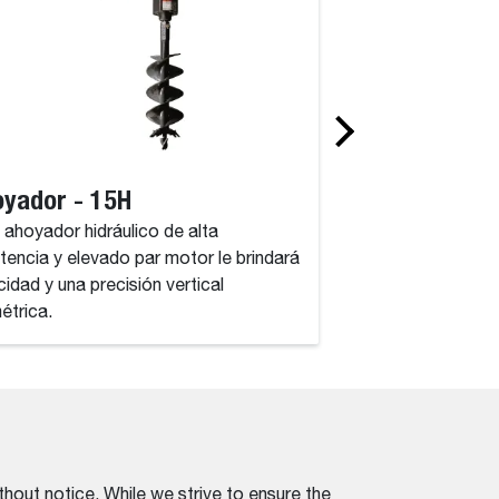
yador - 15H
Ahoyador - 3
 ahoyador hidráulico de alta
Este ahoyador hidrá
stencia y elevado par motor le brindará
resistencia y eleva
cidad y una precisión vertical
velocidad y una prec
métrica.
milimétrica.
thout notice. While we strive to ensure the