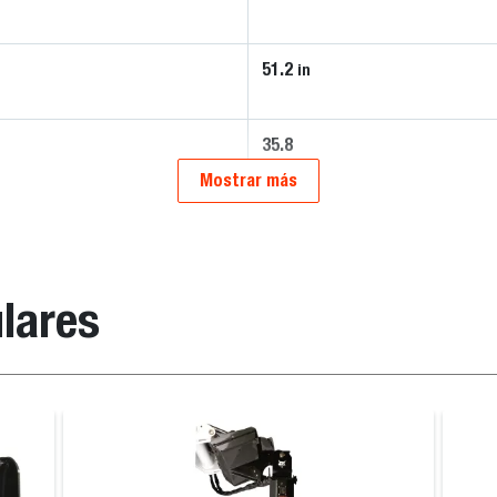
51.2
in
35.8
Mostrar más
lares