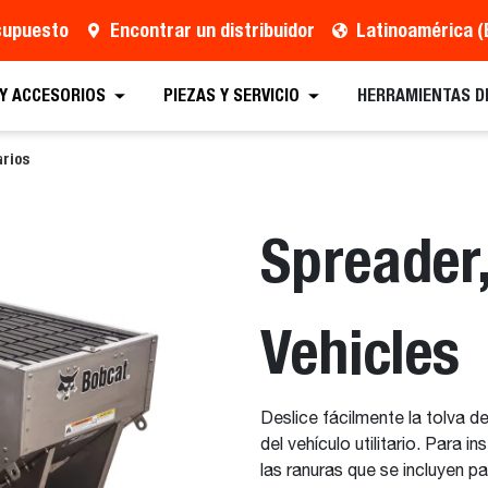
esupuesto
Encontrar un distribuidor
Latinoamérica (
 presupuesto
Localizar un distribuidor
Equipos
 Y ACCESORIOS
PIEZAS Y SERVICIO
HERRAMIENTAS D
arios
Spreader,
Vehicles
Deslice fácilmente la tolva de
del vehículo utilitario. Para i
las ranuras que se incluyen pa