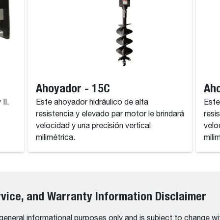
Ahoyador - 15C
Aho
II.
Este ahoyador hidráulico de alta
Este
resistencia y elevado par motor le brindará
resi
velocidad y una precisión vertical
velo
milimétrica.
mili
rvice, and Warranty Information Disclaimer
 general informational purposes only and is subject to change wi