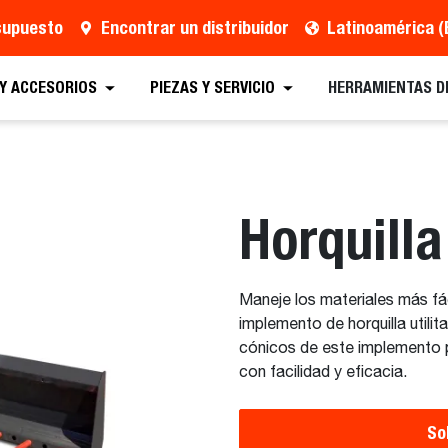
esupuesto
Encontrar un distribuidor
Latinoamérica (
 presupuesto
Localizar un distribuidor
Equipos
 Y ACCESORIOS
PIEZAS Y SERVICIO
HERRAMIENTAS D
Horquilla 
Maneje los materiales más fá
implemento de horquilla utilit
cónicos de este implemento p
con facilidad y eficacia.
So