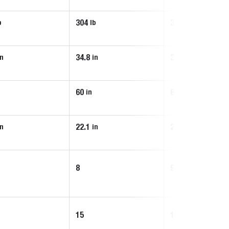
304
330
b
lb
lb
34.8
34.8
in
in
in
60
66
in
in
22.1
22.1
in
in
in
8
9
15
17