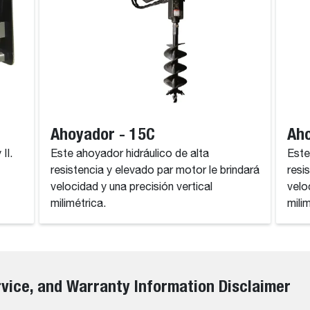
Ahoyador - 15C
Aho
II.
Este ahoyador hidráulico de alta
Este
resistencia y elevado par motor le brindará
resi
velocidad y una precisión vertical
velo
milimétrica.
mili
rvice, and Warranty Information Disclaimer