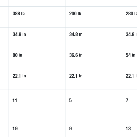
388
200
280
lb
lb
l
34.8
34.8
34.8
in
in
80
36.6
54
in
in
in
22.1
22.1
22.1
in
in
11
5
7
19
9
13