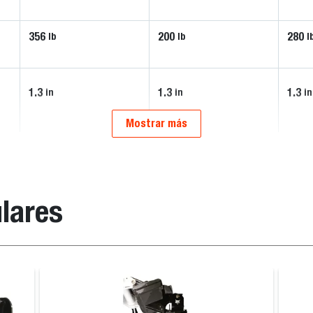
356
200
280
lb
lb
l
1.3
1.3
1.3
in
in
in
Mostrar más
lares