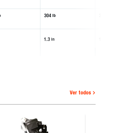
304
330
b
lb
lb
1.3
1.3
in
in
Ver todos