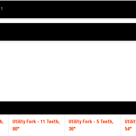
1
h,
Utility Fork - 11 Teeth,
Utility Fork - 5 Teeth,
Utili
80"
36"
54"