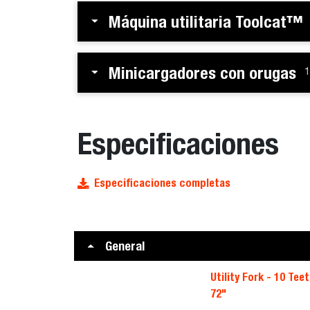
Máquina utilitaria Toolcat™
Minicargadores con orugas
1
Especificaciones
Especificaciones completas
General
Utility Fork - 10 Teet
72"