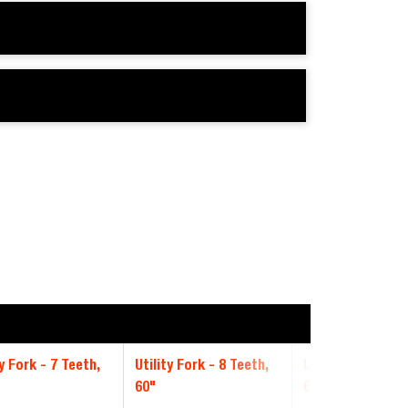
ty Fork - 7 Teeth,
Utility Fork - 8 Teeth,
Utility Fork - 9 
60"
66"