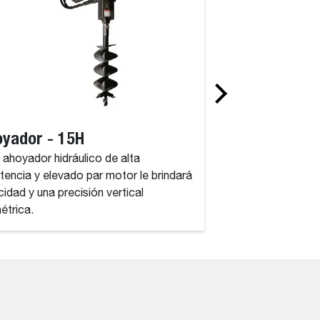
yador - 15H
Ahoyador - 3
 ahoyador hidráulico de alta
Este ahoyador hidrá
stencia y elevado par motor le brindará
resistencia y eleva
cidad y una precisión vertical
velocidad y una prec
métrica.
milimétrica.