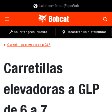
Latinoamérica (Español)
SOLICITAR UN
BUSCAR UN
PRESUPUESTO
DISTRIBUIDOR
Solicitar presupuesto
Encontrar un distribuidor
Carretillas elevadoras a GLP
Carretillas
elevadoras a GLP
de 6 a 7