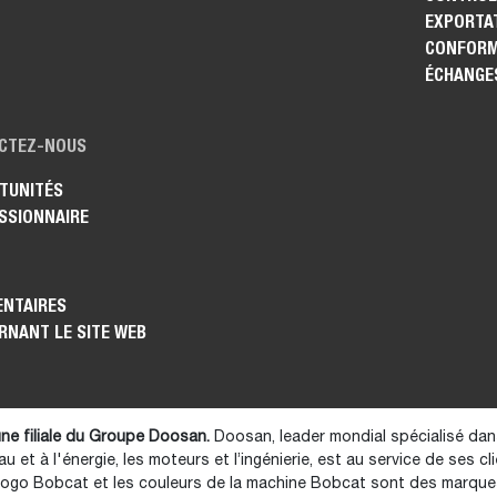
EXPORTAT
CONFORM
ÉCHANGE
CTEZ-NOUS
TUNITÉS
SSIONNAIRE
NTAIRES
RNANT LE SITE WEB
ne filiale du Groupe Doosan.
Doosan, leader mondial spécialisé dan
au et à l'énergie, les moteurs et l’ingénierie, est au service de ses cl
logo Bobcat et les couleurs de la machine Bobcat sont des marq