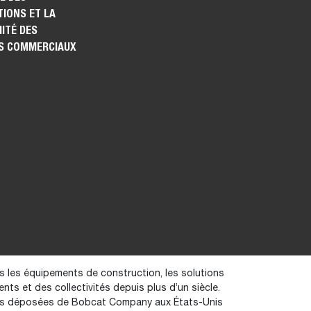
IONS ET LA
ITÉ DES
S COMMERCIAUX
s les équipements de construction, les solutions
ients et des collectivités depuis plus d’un siècle.
ues déposées de Bobcat Company aux États-Unis