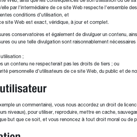
 site Web, ainsi que les conséquences de son utilisation ou de sa
i/elle par l'intermédiaire de ce site Web respecte l'ensemble de
ntes conditions d'utilisation, et
ce site Web est exact, véridique, à jour et complet.
s conservatoires et également de divulguer un contenu, ainsi q
ures ou une telle divulgation sont raisonnablement nécessaires a
tilisation ;
s un contenu ne respecterait pas les droits de tiers ; ou
curité personnelle d'utilisateurs de ce site Web, du public et de
utilisateur
emple un commentaire), vous nous accordez un droit de licence 
eurs niveaux), pour utiliser, reproduire, mettre en cache, sauvega
que but que ce soit, et vous renoncez à tout droit moral ou de p
ation