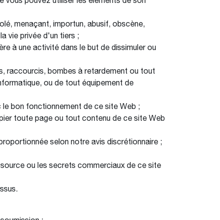
ue vous pouvez utiliser les éléments de son
 volé, menaçant, importun, abusif, obscène,
 vie privée d'un tiers ;
ière à une activité dans le but de dissimuler ou
ées, raccourcis, bombes à retardement ou tout
l informatique, ou de tout équipement de
avec le bon fonctionnement de ce site Web ;
copier toute page ou tout contenu de ce site Web
roportionnée selon notre avis discrétionnaire ;
de source ou les secrets commerciaux de ce site
essus.