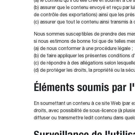
(a) le contenu qu'il ou elle crée et soumet à ce
(b) assurer que le contenu envoyé et reçu par lu
de contrôle des exportations) ainsi que les prése
(c) assurer que tout le contenu ainsi transmis à 
Nous sommes susceptibles de prendre des mesure
si nous estimons de bonne foi que de telles mes
(a) de nous conformer à une procédure légale ;
(b) de faire appliquer les présentes conditions d'u
(c) de répondre à des allégations selon lesquelle
(d) de protéger les droits, la propriété ou la sé
Éléments soumis par l'
En soumettant un contenu à ce site Web (par ex
droits, avec possibilité de sous-licence (à plusi
diffuser ou transmettre ledit contenu dans quel
Surveillance de l'utilis