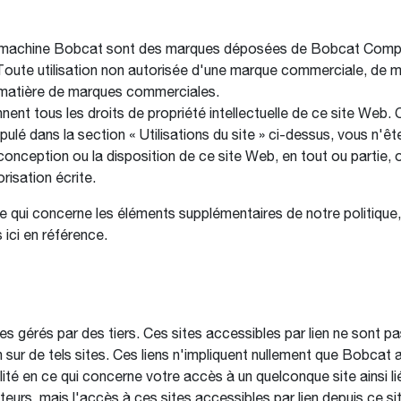
a machine Bobcat sont des marques déposées de Bobcat Compa
 Toute utilisation non autorisée d'une marque commerciale, de
en matière de marques commerciales.
nt tous les droits de propriété intellectuelle de ce site Web. C
lé dans la section « Utilisations du site » ci-dessus, vous n'êt
a conception ou la disposition de ce site Web, en tout ou partie
risation écrite.
e qui concerne les éléments supplémentaires de notre politique
 ici en référence.
tes gérés par des tiers. Ces sites accessibles par lien ne sont 
sur de tels sites. Ces liens n'impliquent nullement que Bobcat a
té en ce qui concerne votre accès à un quelconque site ainsi lié
teurs, mais l'accès à ces sites accessibles par lien depuis ce si