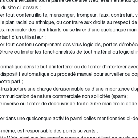
 fins commerciales toute partie de ce site Web, étant entendu q
du site ci-dessus ;
ser tout contenu illicite, mensonger, trompeur, faux, contrefait,
e plan racial ou ethnique, ou contraire aux droits au respect de la
êtes, manipuler des identifiants ou se livrer d'une quelconque man
act d'un utilisateur ;
user tout contenu comprenant des virus logiciels, portes dérob
truire ou limiter les fonctionnalités de tout matériel ou logicie
on informatique dans le but d'interférer ou de tenter d'interférer 
tre dispositif automatique ou procédé manuel pour surveiller ou 
otre part ;
infrastructure une charge déraisonnable ou d'une importance disp
mmunication de nature commerciale non sollicités (spam) ;
erie inverse ou tenter de découvrir de toute autre manière le co
ger dans une quelconque activité parmi celles mentionnées ci-d
s-même, est responsable des points suivants :