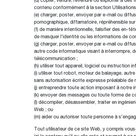
(d) copier, vendre, revendre ou exploiter à des
contenu conformément à la section Utilisations 
(e) charger, poster, envoyer par e-mail ou diffu
pornographique, diffamatoire, répréhensible sur l
(f) de manière intentionnelle, falsifier des en-t
de masquer l'identité ou les informations de cont
(g) charger, poster, envoyer par e-mail ou diff
autre code informatique visant à interrompre, dé
télécommunication ;
(h) utiliser tout appareil, logiciel ou instructi
(i) utiliser tout robot, moteur de balayage, au
sans autorisation écrite expresse préalable de n
(j) entreprendre toute action imposant à notre 
(k) envoyer des messages ou toute forme de co
(l) décompiler, désassembler, traiter en ingéni
Web ; ou
(m) aider ou autoriser toute personne à s'enga
Tout utilisateur de ce site Web, y compris vou