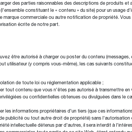
charger des parties raisonnables des descriptions de produits et 
 (l'ensemble constituant le « contenu » du site) pour un usage d
de marque commerciale ou autre notification de propriété. Vous 
risation écrite de notre part.
uvez être autorisé à charger ou poster du contenu (messages, co
tout utilisateur (y compris vous-même), les cas suivants constit
 violation de toute loi ou réglementation applicable ;
ser tout contenu que vous n'êtes pas autorisé à transmettre en ve
privilégiées ou confidentielles obtenues ou divulguées dans le ca
ser les informations propriétaires d'un tiers (que ces informatio
publicité ou tout autre droit de propriété) sans l'autorisation 
té intellectuelle détenus par d'autres, il sera interdit à l'intére