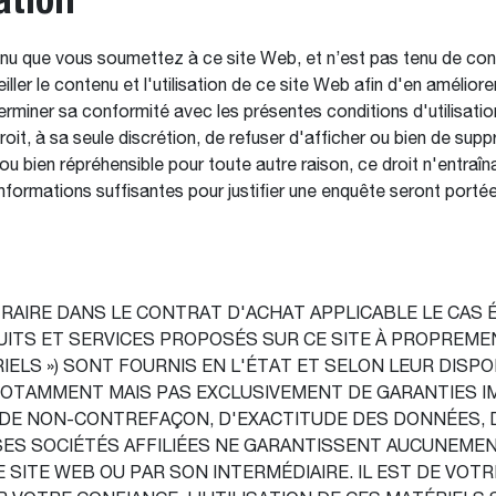
enu que vous soumettez à ce site Web, et n’est pas tenu de contr
eiller le contenu et l'utilisation de ce site Web afin d'en amélio
erminer sa conformité avec les présentes conditions d'utilisation
t, à sa seule discrétion, de refuser d'afficher ou bien de suppr
 ou bien répréhensible pour toute autre raison, ce droit n'entra
nformations suffisantes pour justifier une enquête seront portée
AIRE DANS LE CONTRAT D'ACHAT APPLICABLE LE CAS É
UITS ET SERVICES PROPOSÉS SUR CE SITE À PROPREME
ELS ») SONT FOURNIS EN L'ÉTAT ET SELON LEUR DISPO
E NOTAMMENT MAIS PAS EXCLUSIVEMENT DE GARANTIES I
, DE NON-CONTREFAÇON, D'EXACTITUDE DES DONNÉES, 
SES SOCIÉTÉS AFFILIÉES NE GARANTISSENT AUCUNEMEN
SITE WEB OU PAR SON INTERMÉDIAIRE. IL EST DE VOTR