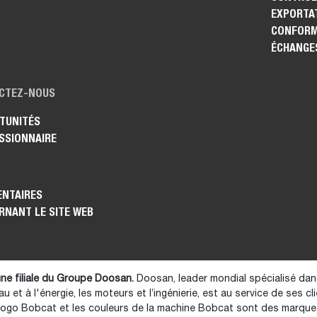
EXPORTAT
CONFORM
ÉCHANGE
CTEZ-NOUS
TUNITÉS
SSIONNAIRE
NTAIRES
RNANT LE SITE WEB
ne filiale du Groupe Doosan.
Doosan, leader mondial spécialisé dan
au et à l'énergie, les moteurs et l’ingénierie, est au service de ses cl
logo Bobcat et les couleurs de la machine Bobcat sont des marq