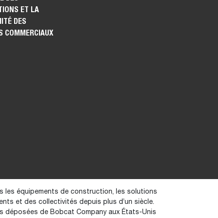
IONS ET LA
ITÉ DES
S COMMERCIAUX
s les équipements de construction, les solutions
ients et des collectivités depuis plus d’un siècle.
ues déposées de Bobcat Company aux États-Unis